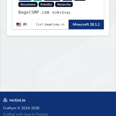
#economy
#vanilla
#anarchy
BagelSMP.com ѕᴜʀᴠɪᴠᴀʟ
IP:
Minecraft 26.1.1
mclist.io
Craftum
© 2019-2026
Crafted with love in Poland,