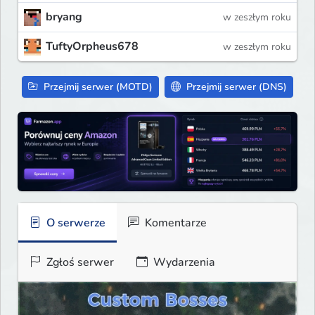
bryang
w zeszłym roku
TuftyOrpheus678
w zeszłym roku
Przejmij serwer (MOTD)
Przejmij serwer (DNS)
O serwerze
Komentarze
Zgłoś serwer
Wydarzenia