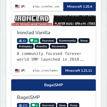
out your own story on a 1:1000
IP:
Minecraft 1.20.4
map of Earth using tanks,
warships, guns and more.
Express your creative side by
building cities that the world
will envy.
Ironclad Vanilla
13
28
#survival
#community
#smp
#roleplay
#vanilla
#economy
A community focused forever
world SMP launched in 2018.
Large community-built
IP:
Minecraft 1.21.11
functioning spawn cities with
no spawned in items or cheats.
BagelSMP
BagelSMP
171
4
#survival
#pvp
#smp