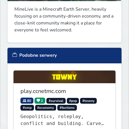
MineLive is a Minecraft Earth Server, heavily 
focusing on a community-driven economy, and a 
close-knit community making it a place for 
everyone to feel welcomed.
Podobne serwery
play.ccnetmc.com
80
2
#survival
#pvp
#towny
#smp
#economy
#factions
Geopolitics, roleplay,
conflict and building. Carve