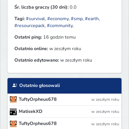
Śr. liczba graczy (30 dni):
0.0
Tagi:
#survival
,
#economy
,
#smp
,
#earth
,
#resourcepack
,
#community
,
Ostatni ping:
16 godzin temu
Ostatnio online:
w zeszłym roku
Ostatnio edytowano:
w zeszłym roku
Ostatnio głosowali
TuftyOrpheus678
w zeszłym roku
MatisekXD
w zeszłym roku
TuftyOrpheus678
w zeszłym roku