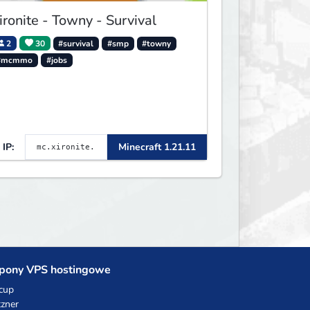
ironite - Towny - Survival
2
30
#survival
#smp
#towny
#mcmmo
#jobs
IP:
Minecraft 1.21.11
pony VPS hostingowe
cup
zner