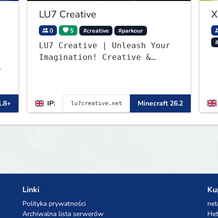
LU7 Creative
X
0
5
#creative
#parkour
LU7 Creative | Unleash Your
Imagination! Creative &
-
Parkour - 1.16 - 26.2
1.8+
IP:
Minecraft 26.2
Linki
Ku
Polityka prywatności
net
Archiwalna lista serwerów
Het