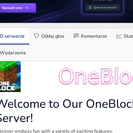
O serwerze
Oddaj głos
Komentarze
Stat
Wydarzenia
Welcome to Our OneBlock
Server!
scover endless fun with a variety of exciting features: