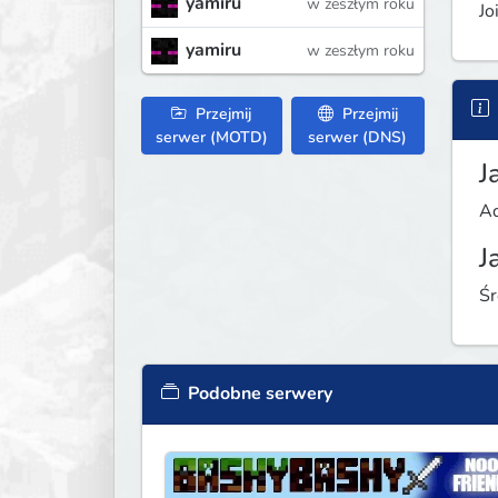
yamiru
w zeszłym roku
Jo
yamiru
w zeszłym roku
Przejmij
Przejmij
serwer (MOTD)
serwer (DNS)
J
Ad
J
Śr
Podobne serwery