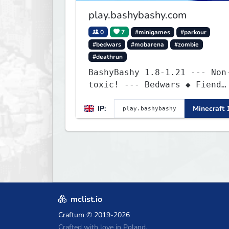
play.bashybashy.com
0
7
#minigames
#parkour
#bedwars
#mobarena
#zombie
#deathrun
BashyBashy 1.8-1.21 --- Non
toxic! --- Bedwars ◆ Fiend
Fight ◆ Assault Course
IP:
Minecraft 
mclist.io
Craftum
© 2019-2026
Crafted with love in Poland,