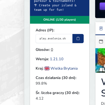
parkour & tournaments!
🌴 Create your island &
ONLINE (1/30 players)
Adres (IP):
Głosów:
0
Wersja:
1.21.10
Kraj:
Wielka Brytania
Czas działania (30 dni):
99.8%
Śr. liczba graczy (30 dni):
4.12
Di