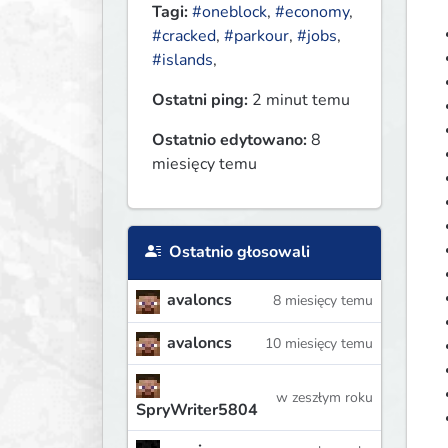
Tagi:
#oneblock
,
#economy
,
#cracked
,
#parkour
,
#jobs
,
#islands
,
Ostatni ping:
2 minut temu
Ostatnio edytowano:
8
miesięcy temu
Ostatnio głosowali
avaloncs
8 miesięcy temu
avaloncs
10 miesięcy temu
w zeszłym roku
SpryWriter5804