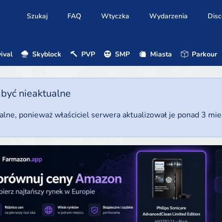
Szukaj
FAQ
Wtyczka
Wydarzenia
Disc
ival
Skyblock
PVP
SMP
Miasta
Parkour
 być nieaktualne
ualne, ponieważ właściciel serwera aktualizował je ponad 3 mi