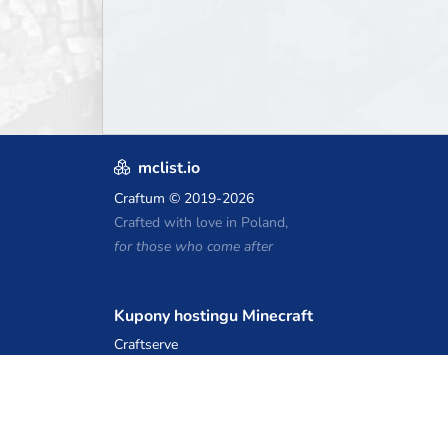
mclist.io
Craftum
© 2019-2026
Crafted with love in Poland,
for those who come after
Kupony hostingu Minecraft
Craftserve
IceHost.pl