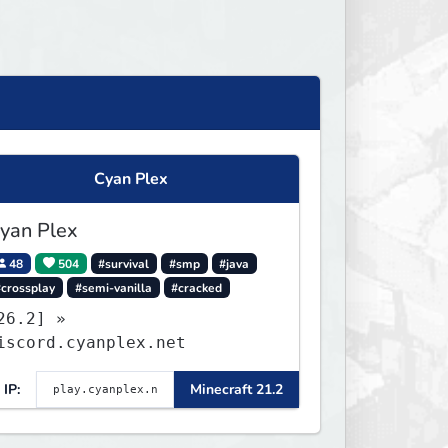
Cyan Plex
yan Plex
48
504
#survival
#smp
#java
#crossplay
#semi-vanilla
#cracked
26.2] »
iscord.cyanplex.net
IP:
Minecraft 21.2