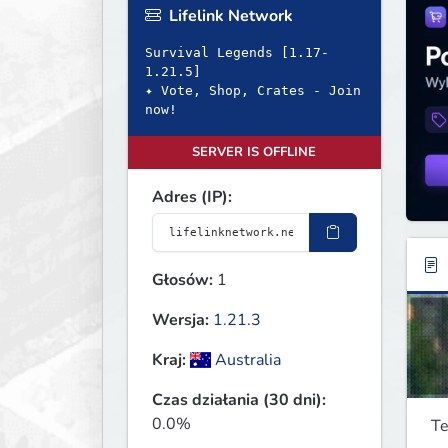
Lifelink Network
Survival Legends [1.17-
1.21.5]
✦ Vote, Shop, Crates - Join
now!
SERVER IS OFFLINE
Adres (IP):
Głosów:
1
Wersja:
1.21.3
Kraj:
Australia
Czas działania (30 dni):
0.0%
Te