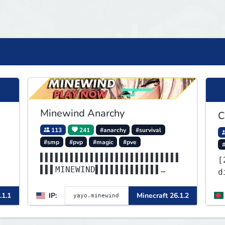
Minewind Anarchy
C
113
241
#anarchy
#survival
#smp
#pvp
#magic
#pve
▌▌▌▌▌▌▌▌▌▌▌▌▌▌▌▌▌▌▌▌▌▌▌▌▌▌▌▌
[
▌▌▌MINEWIND▌▌▌▌▌▌▌▌▌▌▌▌▌
d
▌▌▌▌▌▌▌▌▌▌▌▌▌▌▌▌▌▌▌▌▌▌▌▌▌▌▌▌
▌▌▌▌▌▌▌▌▌▌▌▌▌▌▌▌▌▌▌▌▌▌▌▌
.1.1
IP:
Minecraft 26.1.2