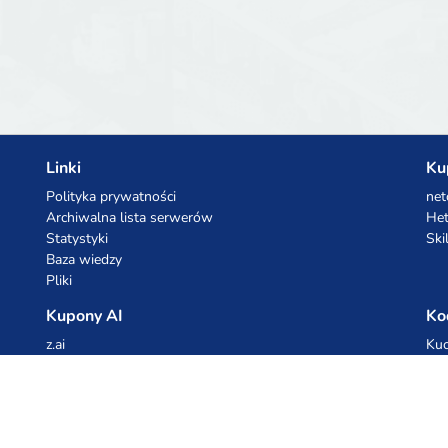
Linki
Ku
Polityka prywatności
net
Archiwalna lista serwerów
Het
Statystyki
Ski
Baza wiedzy
Pliki
Kupony AI
Ko
z.ai
Kuc
MiniMax
Ceb
All
cyb
dho