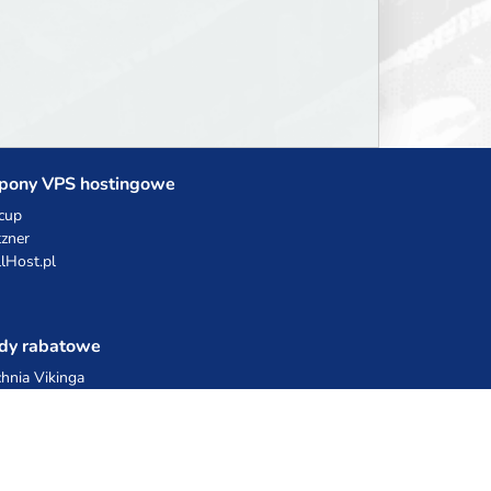
pony VPS hostingowe
cup
zner
llHost.pl
dy rabatowe
hnia Vikinga
ulka Catering
egro Share
erFolks.pl
sting.pl