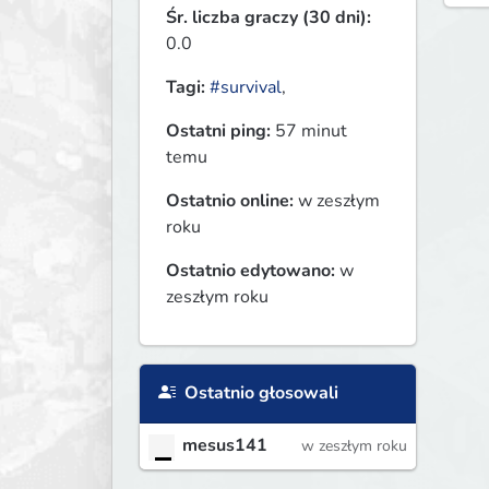
Śr. liczba graczy (30 dni):
0.0
Tagi:
#survival
,
Ostatni ping:
57 minut
temu
Ostatnio online:
w zeszłym
roku
Ostatnio edytowano:
w
zeszłym roku
Ostatnio głosowali
mesus141
w zeszłym roku