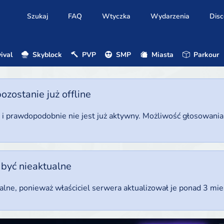
Szukaj
FAQ
Wtyczka
Wydarzenia
Disc
ival
Skyblock
PVP
SMP
Miasta
Parkour
ostanie już offline
u i prawdopodobnie nie jest już aktywny. Możliwość głosowani
 być nieaktualne
ualne, ponieważ właściciel serwera aktualizował je ponad 3 mi