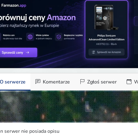
O serwerze
Komentarze
Zgłoś serwer
W
n serwer nie posiada opisu