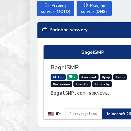
Przejmij
Przejmij
serwer (MOTD)
serwer (DNS)
Podobne serwery
BagelSMP
BagelSMP
136
2
#survival
#pvp
#smp
#economy
#vanilla
#anarchy
BagelSMP.com ѕᴜʀᴠɪᴠᴀʟ
IP:
Minecraft 26