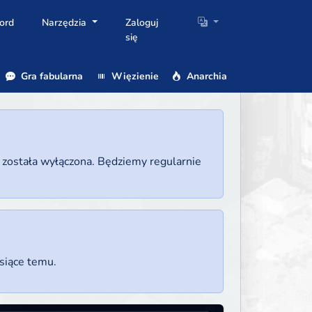
ord
Narzędzia
Zaloguj
się
Gra fabularna
Więzienie
Anarchia
a została wyłączona. Będziemy regularnie
esiące temu.