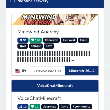
Podobne serwery
Minewind Anarchy
91
196
#anarchy
#survival
#smp
#pvp
#magic
#pve
▌▌▌▌▌▌▌▌▌▌▌▌▌▌▌▌▌▌▌▌▌▌▌▌▌▌▌▌▌▌
▌▌▌▌▌▌▌▌▌▌▌▌▌▌▌▌▌▌▌▌▌▌
▌▌▌▌▌MINEWIND▌▌▌▌▌▌▌▌▌▌▌▌▌▌▌▌▌
IP:
Minecraft 26.1.2
▌▌▌▌▌▌▌▌▌▌▌▌▌▌▌▌▌▌▌▌▌▌
VoiceChatMinecraft
VoiceChatMinecraft
18
12
#survival
#smp
#community