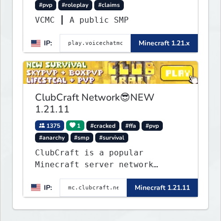
#pvp
#roleplay
#claims
VCMC ┃ A public SMP
IP:
Minecraft 1.21.x
ClubCraft Network😎NEW
1.21.11
1375
1
#cracked
#ffa
#pvp
#anarchy
#smp
#survival
ClubCraft is a popular
Minecraft server network
offering a variety of game
IP:
Minecraft 1.21.11
modes, including Survival,
Lifesteal, FFA BoxPVP,
SkyBlock, KitPVP and many