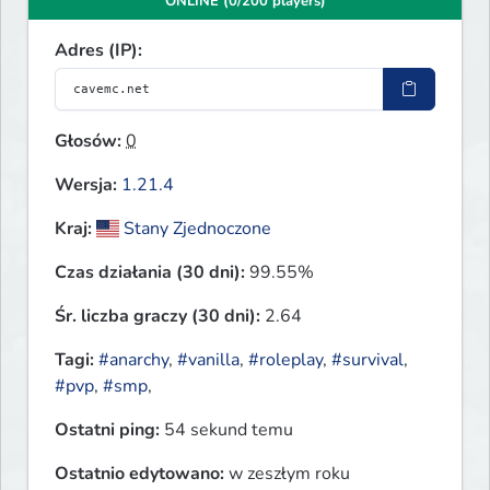
ONLINE (0/200 players)
Adres (IP):
Głosów:
0
Wersja:
1.21.4
Kraj:
Stany Zjednoczone
Czas działania (30 dni):
99.55%
Śr. liczba graczy (30 dni):
2.64
Tagi:
#anarchy
,
#vanilla
,
#roleplay
,
#survival
,
#pvp
,
#smp
,
Ostatni ping:
54 sekund temu
Ostatnio edytowano:
w zeszłym roku