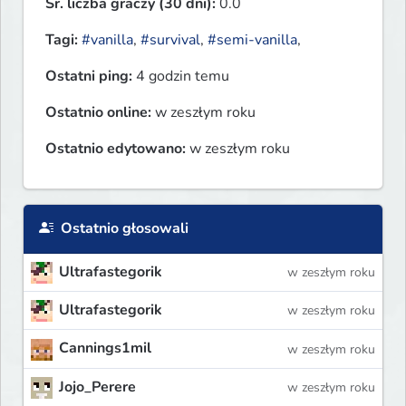
Śr. liczba graczy (30 dni):
0.0
Tagi:
#vanilla
,
#survival
,
#semi-vanilla
,
Ostatni ping:
4 godzin temu
Ostatnio online:
w zeszłym roku
Ostatnio edytowano:
w zeszłym roku
Ostatnio głosowali
Ultrafastegorik
w zeszłym roku
Ultrafastegorik
w zeszłym roku
Cannings1mil
w zeszłym roku
Jojo_Perere
w zeszłym roku