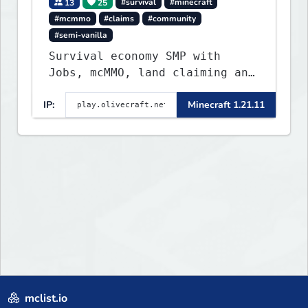
13
25
#survival
#minecraft
#mcmmo
#claims
#community
#semi-vanilla
Survival economy SMP with
Jobs, mcMMO, land claiming and
a custom tower dungeon. Not
IP:
Minecraft 1.21.11
vanilla, but survival-first
with a friendly community and
enough content to keep you
busy long term.
mclist.io