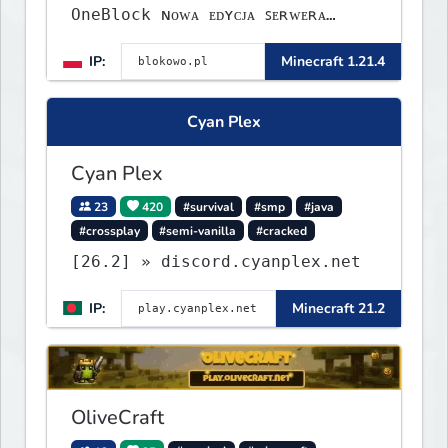
OneBlock ɴᴏᴡᴀ ᴇᴅʏᴄᴊᴀ ꜱᴇʀᴡᴇʀᴀ
ᴡʏꜱᴛᴀʀᴛᴏᴡᴀʟᴀ!
IP:
Minecraft 1.21.4
Cyan Plex
Cyan Plex
23
420
#survival
#smp
#java
#crossplay
#semi-vanilla
#cracked
[26.2] » discord.cyanplex.net
IP:
Minecraft 21.2
OliveCraft