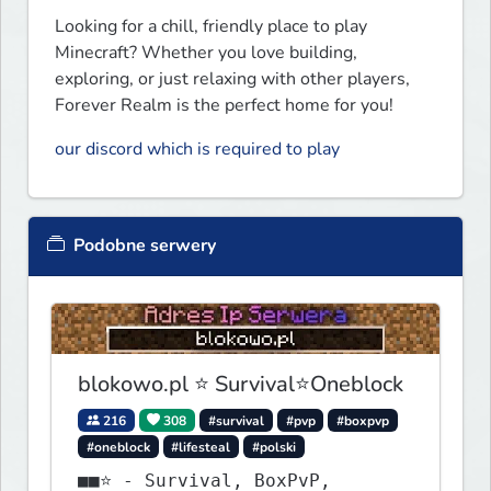
Looking for a chill, friendly place to play 
Minecraft? Whether you love building, 
exploring, or just relaxing with other players, 
Forever Realm is the perfect home for you!
our discord which is required to play
Podobne serwery
blokowo.pl ⭐ Survival⭐Oneblock
216
308
#survival
#pvp
#boxpvp
#oneblock
#lifesteal
#polski
■■⭐ - Survival, BoxPvP,