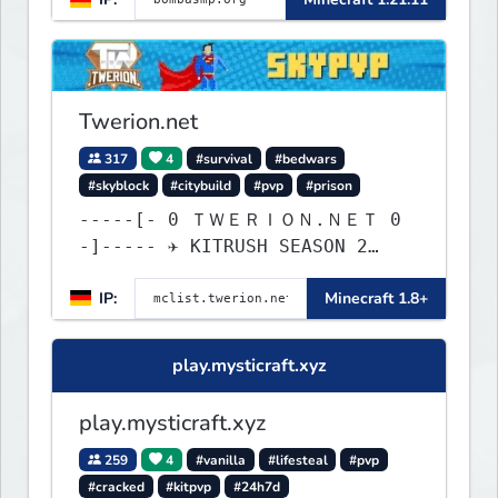
Twerion.net
317
4
#survival
#bedwars
#skyblock
#citybuild
#pvp
#prison
-----[- 0 ＴＷＥＲＩＯＮ.ＮＥＴ 0
-]----- ✈ KITRUSH SEASON 2
RELEASE ✈ 0d, 20h, 20m
IP:
Minecraft 1.8+
play.mysticraft.xyz
play.mysticraft.xyz
259
4
#vanilla
#lifesteal
#pvp
#cracked
#kitpvp
#24h7d