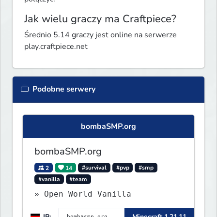
Jak wielu graczy ma Craftpiece?
Średnio 5.14 graczy jest online na serwerze
play.craftpiece.net
Podobne serwery
bombaSMP.org
bombaSMP.org
2
14
#survival
#pvp
#smp
#vanilla
#team
» Open World Vanilla
IP:
Minecraft 1.21.11