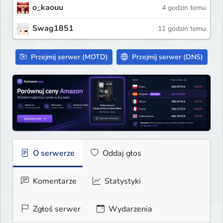
o_kaouu
4 godzin temu
Swag1851
11 godzin temu
Przejmij serwer (MOTD)
Przejmij serwer (DNS)
O serwerze
Oddaj głos
Komentarze
Statystyki
Zgłoś serwer
Wydarzenia