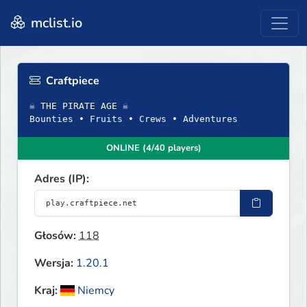
mclist.io
Craftpiece
☠ THE PIRATE AGE ☠
Bounties • Fruits • Crews • Adventures
ONLINE (4/40 players)
Adres (IP):
Głosów:
118
Wersja:
1.20.1
Kraj:
Niemcy