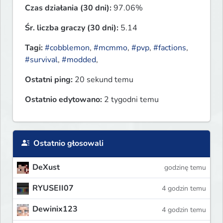
Czas działania (30 dni):
97.06%
Śr. liczba graczy (30 dni):
5.14
Tagi:
#cobblemon
,
#mcmmo
,
#pvp
,
#factions
,
#survival
,
#modded
,
Ostatni ping:
20 sekund temu
Ostatnio edytowano:
2 tygodni temu
Ostatnio głosowali
DeXust
godzinę temu
RYUSEII07
4 godzin temu
Dewinix123
4 godzin temu