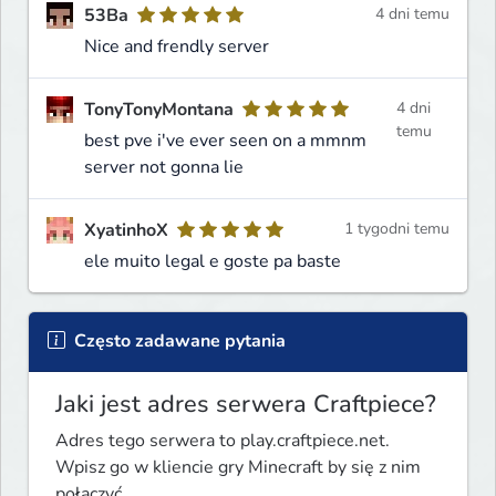
53Ba
4 dni temu
Nice and frendly server
TonyTonyMontana
4 dni
temu
best pve i've ever seen on a mmnm
server not gonna lie
XyatinhoX
1 tygodni temu
ele muito legal e goste pa baste
Często zadawane pytania
Jaki jest adres serwera Craftpiece?
Adres tego serwera to play.craftpiece.net.
Wpisz go w kliencie gry Minecraft by się z nim
połączyć.