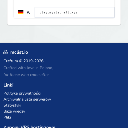
IP:
mclist.io
Craftum
© 2019-2026
Crafted with love in Poland,
for those who come after
Linki
Polityka prywatności
Archiwalna lista serwerów
Statystyki
Baza wiedzy
Pliki
Kupony VPS hostingowe