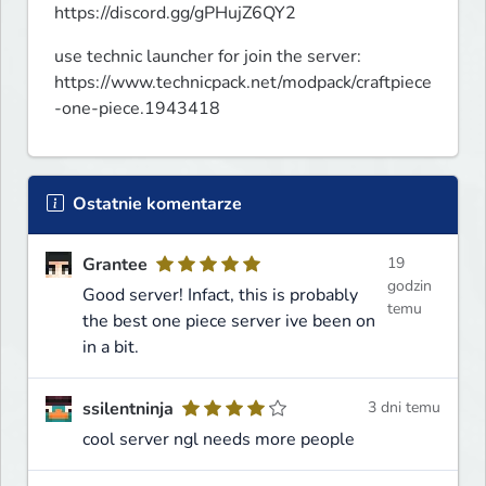
https://discord.gg/gPHujZ6QY2
use technic launcher for join the server: 
https://www.technicpack.net/modpack/craftpiece
-one-piece.1943418
Ostatnie komentarze
Grantee
19
godzin
Good server! Infact, this is probably
temu
the best one piece server ive been on
in a bit.
ssilentninja
3 dni temu
cool server ngl needs more people