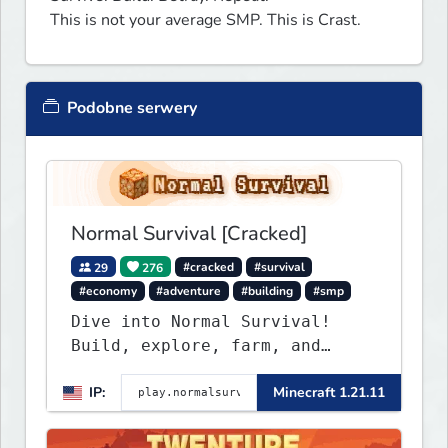
This is not your average SMP. This is Crast.
Podobne serwery
Normal Survival [Cracked]
29
276
#cracked
#survival
#economy
#adventure
#building
#smp
Dive into Normal Survival!
Build, explore, farm, and
create with a friendly
IP:
Minecraft 1.21.11
community. Enjoy weekly
updates, new features, and
endless adventures!