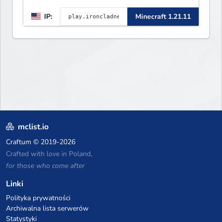
Large community-built
IP:
Minecraft 1.21.11
functioning spawn cities with
no spawned in items or cheats.
mclist.io
Craftum
© 2019-2026
Crafted with love in Poland,
for those who come after
Linki
Polityka prywatności
Archiwalna lista serwerów
Statystyki