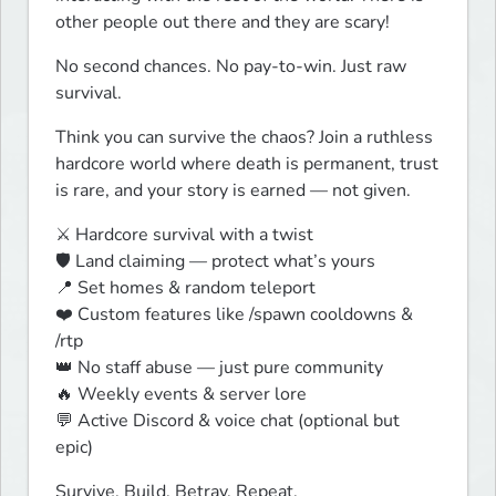
other people out there and they are scary!
No second chances. No pay-to-win. Just raw 
survival.
Think you can survive the chaos? Join a ruthless 
hardcore world where death is permanent, trust 
is rare, and your story is earned — not given.
⚔️ Hardcore survival with a twist

🛡️ Land claiming — protect what’s yours

📍 Set homes & random teleport

❤️ Custom features like /spawn cooldowns & 
/rtp

👑 No staff abuse — just pure community

🔥 Weekly events & server lore

💬 Active Discord & voice chat (optional but 
epic)
Survive. Build. Betray. Repeat.
