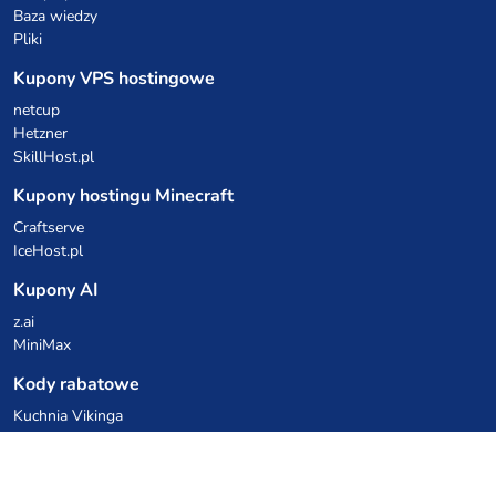
Baza wiedzy
Pliki
Kupony VPS hostingowe
netcup
Hetzner
SkillHost.pl
Kupony hostingu Minecraft
Craftserve
IceHost.pl
Kupony AI
z.ai
MiniMax
Kody rabatowe
Kuchnia Vikinga
Cebulka Catering
Allegro Share
cyberFolks.pl