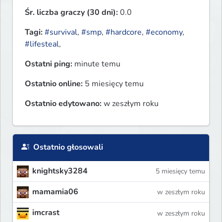
Śr. liczba graczy (30 dni):
0.0
Tagi:
#survival
,
#smp
,
#hardcore
,
#economy
,
#lifesteal
,
Ostatni ping:
minute temu
Ostatnio online:
5 miesięcy temu
Ostatnio edytowano:
w zeszłym roku
Ostatnio głosowali
knightsky3284
5 miesięcy temu
mamamia06
w zeszłym roku
imcrast
w zeszłym roku