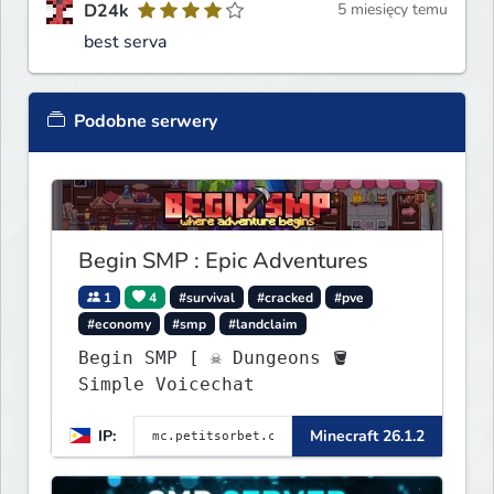
D24k
5 miesięcy temu
best serva
Podobne serwery
Begin SMP : Epic Adventures
1
4
#survival
#cracked
#pve
#economy
#smp
#landclaim
Begin SMP [ ☠ Dungeons 🪣
Simple Voicechat
IP:
Minecraft 26.1.2