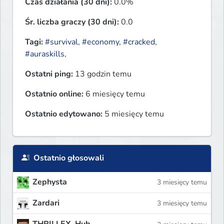
Czas działania (30 dni):
0.0%
Śr. liczba graczy (30 dni):
0.0
Tagi:
#survival
,
#economy
,
#cracked
,
#auraskills
,
Ostatni ping:
13 godzin temu
Ostatnio online:
6 miesięcy temu
Ostatnio edytowano:
5 miesięcy temu
Ostatnio głosowali
Zephysta
3 miesięcy temu
Zardari
3 miesięcy temu