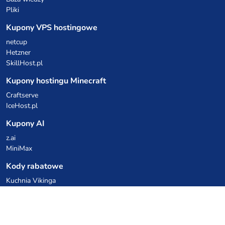
Pliki
Kupony VPS hostingowe
netcup
Hetzner
SkillHost.pl
Kupony hostingu Minecraft
Craftserve
IceHost.pl
Kupony AI
z.ai
MiniMax
Kody rabatowe
Kuchnia Vikinga
Cebulka Catering
Allegro Share
cyberFolks.pl
dhosting.pl