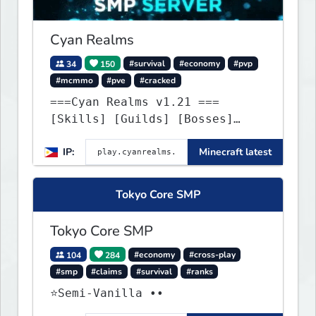
Cyan Realms
34
150
#survival
#economy
#pvp
#mcmmo
#pve
#cracked
===Cyan Realms v1.21 ===
[Skills] [Guilds] [Bosses]
[Unique] [No Griefing]
IP:
Minecraft latest
Tokyo Core SMP
Tokyo Core SMP
104
284
#economy
#cross-play
#smp
#claims
#survival
#ranks
⭐Semi-Vanilla ••