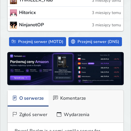
THRILLEX_Hub
3 miesięcy temu
Hitoricx
3 miesięcy temu
NinjanotOP
3 miesięcy temu
Przejmij serwer (MOTD)
Przejmij serwer (DNS)
O serwerze
Komentarze
Zgłoś serwer
Wydarzenia