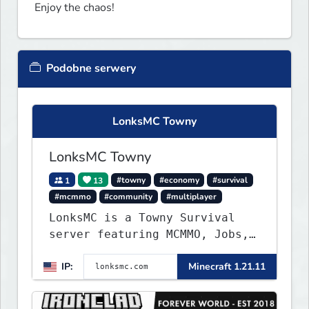
Enjoy the chaos!
Podobne serwery
LonksMC Towny
LonksMC Towny
1
13
#towny
#economy
#survival
#mcmmo
#community
#multiplayer
LonksMC is a Towny Survival
server featuring MCMMO, Jobs,
free rank progression, and
IP:
Minecraft 1.21.11
weekly events. We focus on a
friendly community, balanced
economy, and long-term