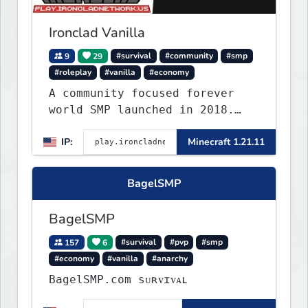
survival gameplay.
Ironclad Vanilla
9
29
#survival
#community
#smp
#roleplay
#vanilla
#economy
A community focused forever
world SMP launched in 2018.
Large community-built
IP:
Minecraft 1.21.11
functioning spawn cities with
no spawned in items or cheats.
BagelSMP
BagelSMP
157
6
#survival
#pvp
#smp
#economy
#vanilla
#anarchy
BagelSMP.com ѕᴜʀᴠɪᴠᴀʟ