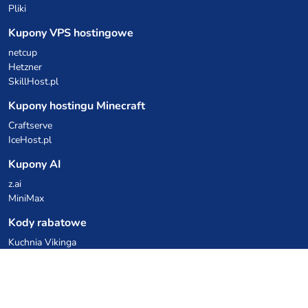
Pliki
Kupony VPS hostingowe
netcup
Hetzner
SkillHost.pl
Kupony hostingu Minecraft
Craftserve
IceHost.pl
Kupony AI
z.ai
MiniMax
Kody rabatowe
Kuchnia Vikinga
Cebulka Catering
Allegro Share
cyberFolks.pl
dhosting.pl