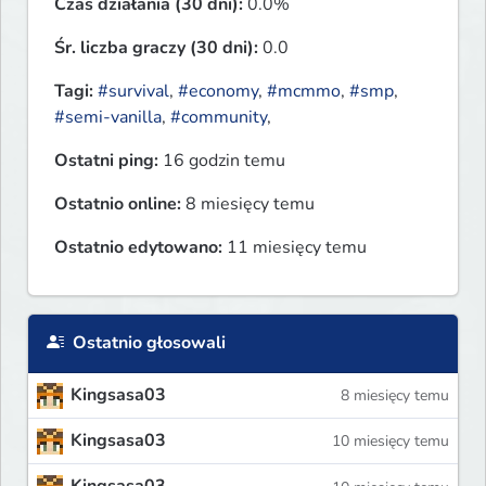
Czas działania (30 dni):
0.0%
Śr. liczba graczy (30 dni):
0.0
Tagi:
#survival
,
#economy
,
#mcmmo
,
#smp
,
#semi-vanilla
,
#community
,
Ostatni ping:
16 godzin temu
Ostatnio online:
8 miesięcy temu
Ostatnio edytowano:
11 miesięcy temu
Ostatnio głosowali
Kingsasa03
8 miesięcy temu
Kingsasa03
10 miesięcy temu