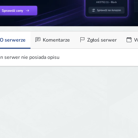
O serwerze
Komentarze
Zgłoś serwer
W
n serwer nie posiada opisu