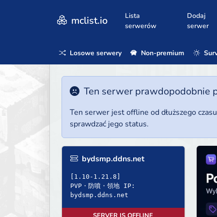
Lista
Dodaj
mclist.io
serwerów
serwer
Losowe serwery
Non-premium
Surv
Ten serwer prawdopodobnie poz
Ten serwer jest offline od dłuższego czas
sprawdzać jego status.
bydsmp.ddns.net
[1.10-1.21.8]
PVP・防噴・領地 IP:
bydsmp.ddns.net
SERVER IS OFFLINE