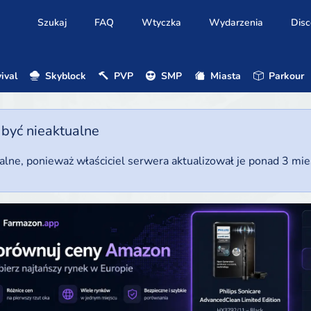
Szukaj
FAQ
Wtyczka
Wydarzenia
Disc
ival
Skyblock
PVP
SMP
Miasta
Parkour
 być nieaktualne
ualne, ponieważ właściciel serwera aktualizował je ponad 3 mi