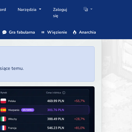
ord
Narzędzia
Zaloguj
się
Gra fabularna
Więzienie
Anarchia
esiące temu.