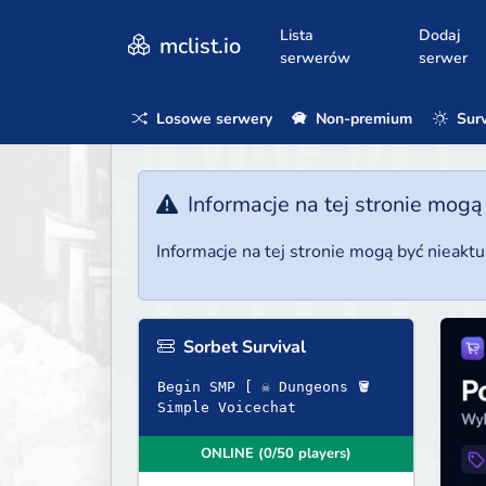
Lista
Dodaj
mclist.io
serwerów
serwer
Losowe serwery
Non-premium
Surv
Informacje na tej stronie mogą
Informacje na tej stronie mogą być nieakt
Sorbet Survival
Begin SMP [ ☠ Dungeons 🪣
Simple Voicechat
ONLINE (0/50 players)