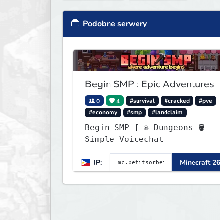
Podobne serwery
Begin SMP : Epic Adventures
0
4
#survival
#cracked
#pve
#economy
#smp
#landclaim
Begin SMP [ ☠ Dungeons 🪣
Simple Voicechat
IP:
Minecraft 26