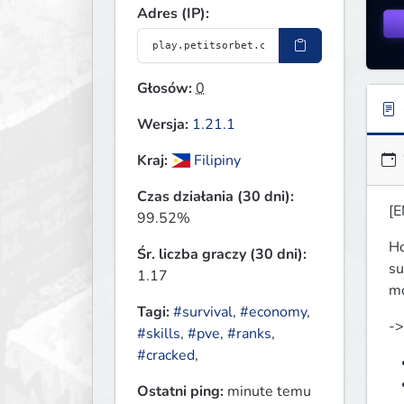
Adres (IP):
Głosów:
0
Wersja:
1.21.1
Kraj:
Filipiny
Czas działania (30 dni):
[E
99.52%
Ho
Śr. liczba graczy (30 dni):
su
1.17
mo
Tagi:
#survival
,
#economy
,
->
#skills
,
#pve
,
#ranks
,
#cracked
,
Ostatni ping:
minute temu