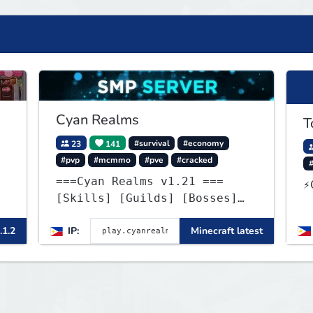
Cyan Realms
T
23
141
#survival
#economy
#pvp
#mcmmo
#pve
#cracked
===Cyan Realms v1.21 ===
⚡
[Skills] [Guilds] [Bosses]
[Unique] [No Griefing]
.1.2
IP:
Minecraft latest