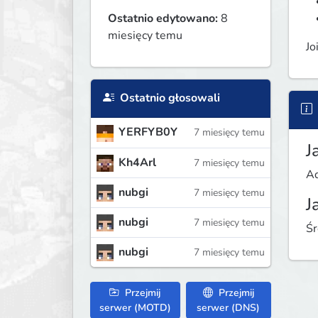
Ostatnio edytowano:
8
miesięcy temu
Jo
Ostatnio głosowali
YERFYB0Y
7 miesięcy temu
J
Kh4Arl
7 miesięcy temu
Ad
nubgi
7 miesięcy temu
J
nubgi
7 miesięcy temu
Śr
nubgi
7 miesięcy temu
Przejmij
Przejmij
serwer (MOTD)
serwer (DNS)