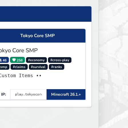
Tokyo Core SMP
okyo Core SMP
46
258
#economy
#cross-play
#smp
#claims
#survival
#ranks
Custom Items ••
IP:
Minecraft 26.1.+