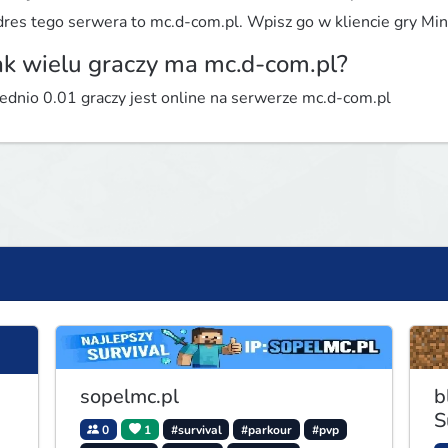
res tego serwera to mc.d-com.pl. Wpisz go w kliencie gry Mine
ak wielu graczy ma mc.d-com.pl?
ednio 0.01 graczy jest online na serwerze mc.d-com.pl
sopelmc.pl
b
S
0
1
#survival
#parkour
#pvp