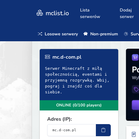
Lista
Dodaj
mclist.io
serwerów
serwer
Losowe serwery
Non-premium
Surv
mc.d-com.pl
Serwer Minecraft z miłą
społecznością, eventami i
przyjemną rozgrywką. Wbij,
pograj i znajdź coś dla
siebie.
ONLINE (0/100 players)
Adres (IP):