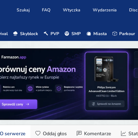
Szukaj
FAQ
Wtyczka
Wydarzenia
Disc
ival
Skyblock
PVP
SMP
Miasta
Parkour
O serwerze
Oddaj głos
Komentarze
Stat