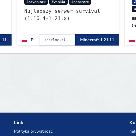
#caveblock
#vanilla
#hardcore
Najlepszy serwer survival
,
(1.16.4-1.21.x)
■■⭐ - S
ę
OneB
ᴡ
1.11
IP:
Minecraft 1.21.11
Linki
Ku
Polityka prywatności
net