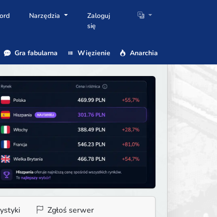
ord
Narzędzia
Zaloguj
się
Gra fabularna
Więzienie
Anarchia
ystyki
Zgłoś serwer