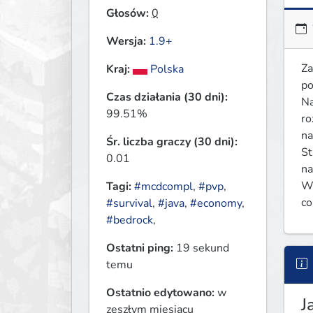
Głosów:
0
Wersja:
1.9+
Za
Kraj:
Polska
po
Czas działania (30 dni):
Na
99.51%
ro
na
Śr. liczba graczy (30 dni):
St
0.01
na
Wi
Tagi:
#mcdcompl
,
#pvp
,
co
#survival
,
#java
,
#economy
,
#bedrock
,
Ostatni ping:
19 sekund
temu
Ostatnio edytowano:
w
J
zeszłym miesiącu