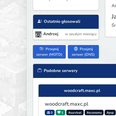
Ad
J
Ostatnio głosowali
Śr
Andrzej
w zeszłym miesiącu
Przejmij
Przejmij
serwer (MOTD)
serwer (DNS)
Podobne serwery
woodcraft.maxc.pl
woodcraft.maxc.pl
0
1
#survival
#economy
#pvp