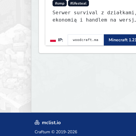
#smp
#lifesteal
Serwer survival z działkami
ekonomią i handlem na wersj
1.8 - 26.1.1. Rekru ON
IP:
Minecraft 1.2
mclist.io
Craftum
© 2019-2026