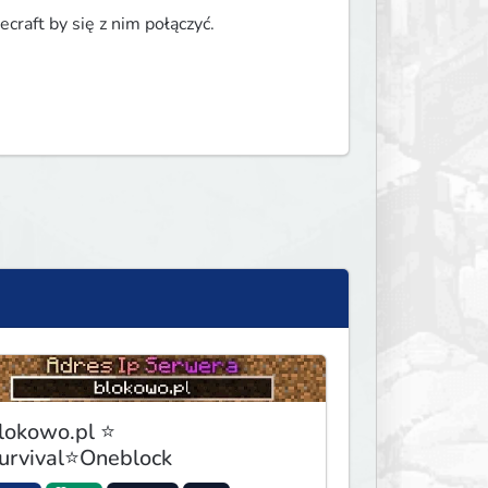
craft by się z nim połączyć.
lokowo.pl ⭐
urvival⭐Oneblock