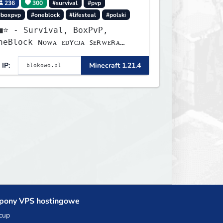
236
300
#survival
#pvp
#boxpvp
#oneblock
#lifesteal
#polski
urvival, BoxPvP,
lock ɴᴏᴡᴀ ᴇᴅʏᴄᴊᴀ ꜱᴇʀᴡᴇʀᴀ
ʏꜱᴛᴀʀᴛᴏᴡᴀʟᴀ!
IP:
Minecraft 1.21.4
pony VPS hostingowe
cup