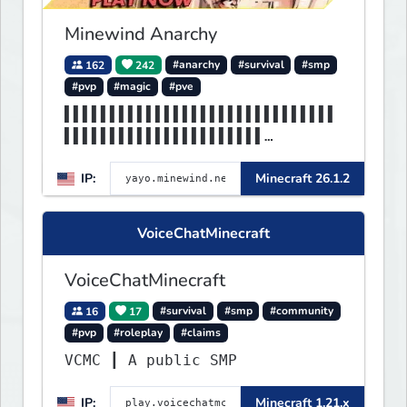
Minewind Anarchy
162
242
#anarchy
#survival
#smp
#pvp
#magic
#pve
▌▌▌▌▌▌▌▌▌▌▌▌▌▌▌▌▌▌▌▌▌▌▌▌▌▌▌▌▌▌
▌▌▌▌▌▌▌▌▌▌▌▌▌▌▌▌▌▌▌▌▌▌
▌▌▌▌▌▌▌▌▌▌▌▌▌▌▌▌▌▌▌▌▌▌▌▌▌▌▌▌▌▌
IP:
Minecraft 26.1.2
▌▌▌▌▌MINEWIND▌▌▌▌▌▌▌▌▌
VoiceChatMinecraft
VoiceChatMinecraft
16
17
#survival
#smp
#community
#pvp
#roleplay
#claims
VCMC ┃ A public SMP
IP:
Minecraft 1.21.x