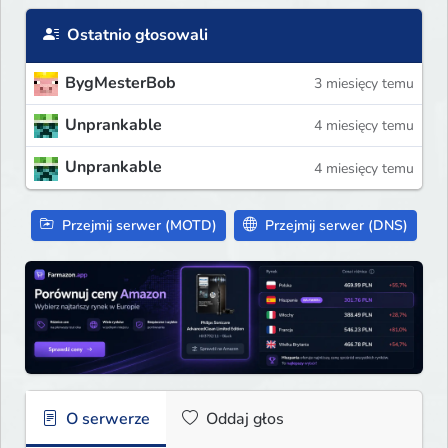
Ostatnio głosowali
BygMesterBob
3 miesięcy temu
Unprankable
4 miesięcy temu
Unprankable
4 miesięcy temu
Przejmij serwer (MOTD)
Przejmij serwer (DNS)
O serwerze
Oddaj głos