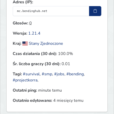
Adres (IP):
Głosów:
0
Wersja:
1.21.4
Kraj:
Stany Zjednoczone
Czas działania (30 dni):
100.0%
Śr. liczba graczy (30 dni):
0.01
Tagi:
#survival
,
#smp
,
#jobs
,
#bending
,
#projectkorra
,
Ostatni ping:
minute temu
Ostatnio edytowano:
4 miesięcy temu