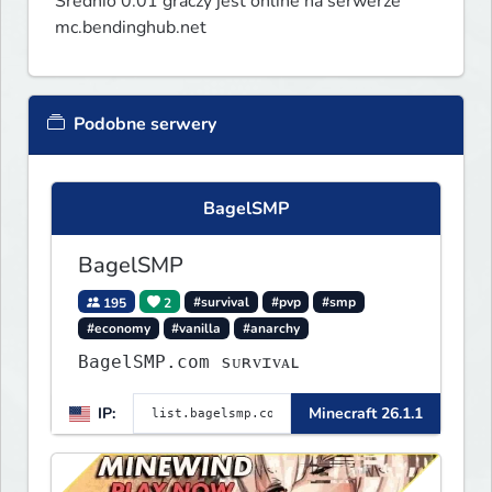
Średnio 0.01 graczy jest online na serwerze
mc.bendinghub.net
Podobne serwery
BagelSMP
BagelSMP
195
2
#survival
#pvp
#smp
#economy
#vanilla
#anarchy
BagelSMP.com ѕᴜʀᴠɪᴠᴀʟ
IP:
Minecraft 26.1.1