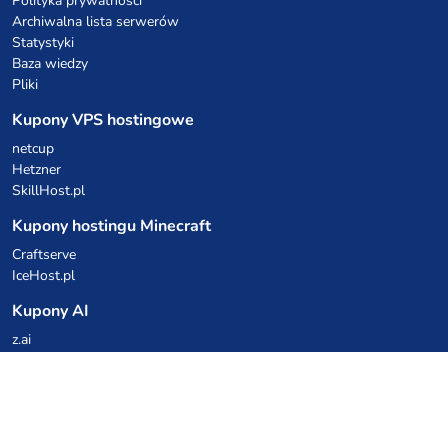
Polityka prywatności
Archiwalna lista serwerów
Statystyki
Baza wiedzy
Pliki
Kupony VPS hostingowe
netcup
Hetzner
SkillHost.pl
Kupony hostingu Minecraft
Craftserve
IceHost.pl
Kupony AI
z.ai
MiniMax
Kody rabatowe
Kuchnia Vikinga
Cebulka Catering