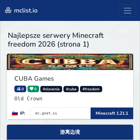
mclist.io
Najlepsze serwery Minecraft
freedom 2026 (strona 1)
CUBA Games
0
0
#slovenia
#cuba
#freedom
Old Crown
IP:
Minecraft 1.21.1
游离边境