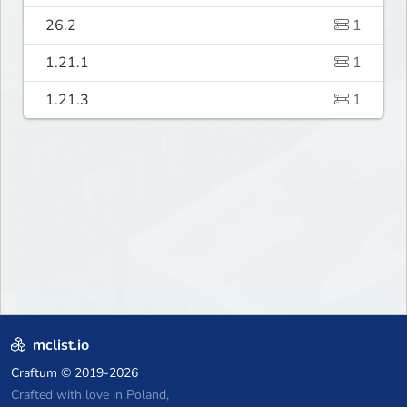
26.2
1
1.21.1
1
1.21.3
1
mclist.io
Craftum
© 2019-2026
Crafted with love in Poland,