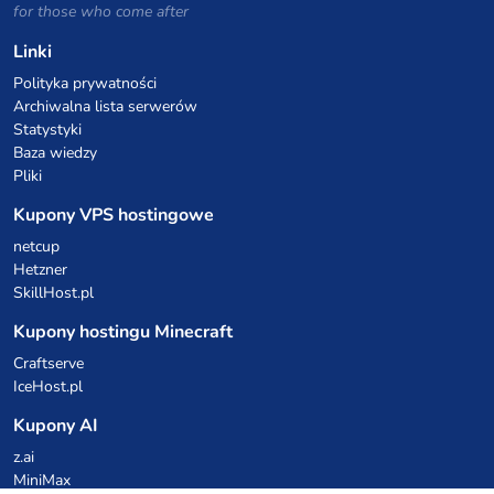
for those who come after
Linki
Polityka prywatności
Archiwalna lista serwerów
Statystyki
Baza wiedzy
Pliki
Kupony VPS hostingowe
netcup
Hetzner
SkillHost.pl
Kupony hostingu Minecraft
Craftserve
IceHost.pl
Kupony AI
z.ai
MiniMax