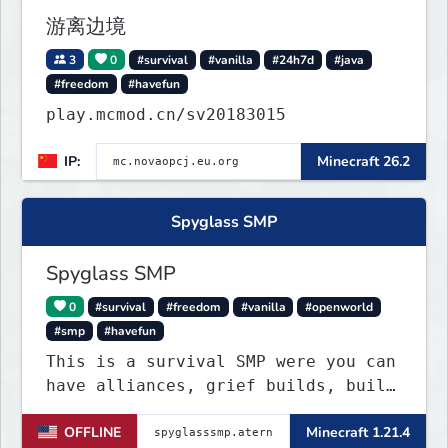
游离边境
3
0
#survival
#vanilla
#24h7d
#java
#freedom
#havefun
play.mcmod.cn/sv20183015
IP:
Minecraft 26.2
Spyglass SMP
Spyglass SMP
0
#survival
#freedom
#vanilla
#openworld
#smp
#havefun
This is a survival SMP were you can
have alliances, grief builds, build
anything and more it's so chaotic!
OFFLINE
Minecraft 1.21.4