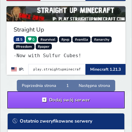
Straight Up
5
0
#survival
#pvp
#vanilla
#anarchy
#freedom
#paper
-Now with Sulfur Cubes!
IP:
Minecraft 1.21.3
Poprzednia strona
1
Następna strona
Dodaj swój serwer
Ostatnio zweryfikowane serwery