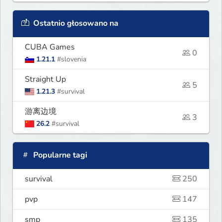
Ostatnio głosowano na
CUBA Games
0
1.21.1
#slovenia
Straight Up
5
1.21.3
#survival
游离边境
3
26.2
#survival
Popularne tagi
survival
250
pvp
147
smp
135