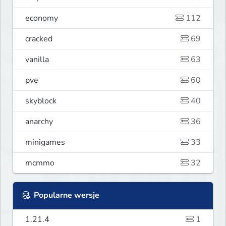
economy
112
cracked
69
vanilla
63
pve
60
skyblock
40
anarchy
36
minigames
33
mcmmo
32
Popularne wersje
1.21.4
1