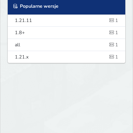
Popularne wersje
1.21.11
1
1.8+
1
all
1
1.21.x
1