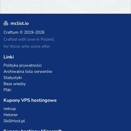
mclist.io
Craftum
© 2019-2026
Crafted with love in Poland,
for those who come after
Linki
Polityka prywatności
Archiwalna lista serwerów
Statystyki
Baza wiedzy
Pliki
Kupony VPS hostingowe
netcup
Hetzner
SkillHost.pl