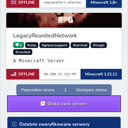
OFFLINE
Minecraft 1.8+
LegacyReunitedNetwork
0
#smp
#geysersupport
#survival
#magic
#cracked
A Minecraft Server
OFFLINE
Minecraft 1.21.11
Poprzednia strona
1
Następna strona
Dodaj swój serwer
Ostatnio zweryfikowane serwery