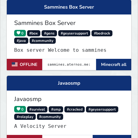
Sammines Box Server
Sammines Box Server
0
#box
#gens
#geysersupport
#bedrock
#java
#community
Box server Welcome to sammines
OFFLINE
Minecraft all
Javaosmp
Javaosmp
0
#survival
#smp
#cracked
#geysersupport
#roleplay
#community
A Velocity Server