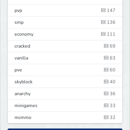
pvp
147
smp
136
economy
111
cracked
69
vanilla
63
pve
60
skyblock
40
anarchy
36
minigames
33
mcmmo
32