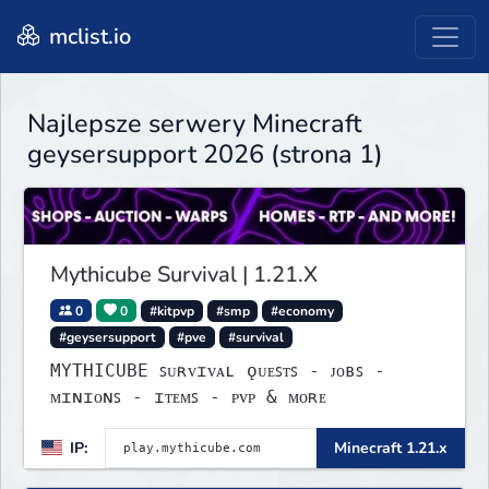
mclist.io
Najlepsze serwery Minecraft
geysersupport 2026 (strona 1)
Mythicube Survival | 1.21.X
0
0
#kitpvp
#smp
#economy
#geysersupport
#pve
#survival
MYTHICUBE ꜱᴜʀᴠɪᴠᴀʟ ǫᴜᴇꜱᴛꜱ - ᴊᴏʙꜱ -
ᴍɪɴɪᴏɴꜱ - ɪᴛᴇᴍꜱ - ᴘᴠᴘ & ᴍᴏʀᴇ
IP:
Minecraft 1.21.x