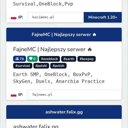
Survival,OneBlock,Pvp
IP:
Minecraft 1.20+
FajneMC | Najlepszy serwer 🔥
FajneMC | Najlepszy serwer 🔥
74
0
#oneblock
#earth
#boxpvp
#survival
#polski
#polish
Earth SMP, OneBlock, BoxPvP,
SkyGen, Duels, Anarchia Practice
IP:
ashwater.falix.gg
ashwater.falix.gg