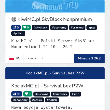
🥝 KiwiMC.pl SkyBlock Nonpremium
0
0
#skyblock
#economy
#cracked
#pvp
#polish
KiwiMC.pl - Polski Serwer SkyBlock
Nonpremium 1.21.10 - 26.2
IP:
Minecraft 26.2
KociakMC.pl - Survival bez P2W
KociakMC.pl - Survival bez P2W
95
0
#survival
#oneblock
#smp
#economy
#polski
#polish
Nowa edycja wystartowała.