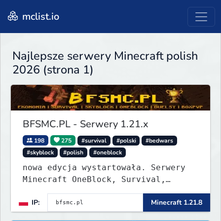
mclist.io
Najlepsze serwery Minecraft polish
2026 (strona 1)
BFSMC.PL - Serwery 1.21.x
198
275
#survival
#polski
#bedwars
#skyblock
#polish
#oneblock
nowa edycja wystartowała. Serwery
Minecraft OneBlock, Survival,
SkyBlock, Duels, RealLife, PVP,
IP:
Minecraft 1.21.8
BedWars, kitpvp