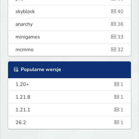
skyblock
40
anarchy
36
minigames
33
mcmmo
32
Popularne wersje
1.20+
1
1.21.8
1
1.21.1
1
26.2
1