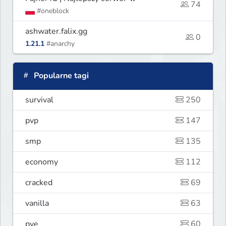
74
#oneblock
ashwater.falix.gg
0
1.21.1
#anarchy
Popularne tagi
survival
250
pvp
147
smp
135
economy
112
cracked
69
vanilla
63
pve
60