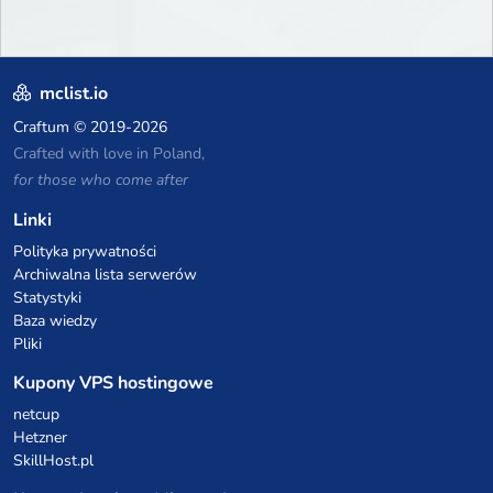
mclist.io
Craftum
© 2019-2026
Crafted with love in Poland,
for those who come after
Linki
Polityka prywatności
Archiwalna lista serwerów
Statystyki
Baza wiedzy
Pliki
Kupony VPS hostingowe
netcup
Hetzner
SkillHost.pl