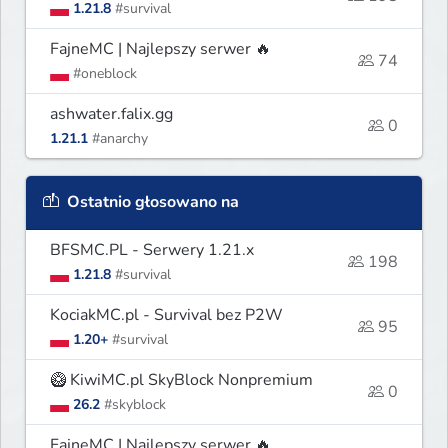
1.21.8
#survival
FajneMC | Najlepszy serwer 🔥
74
#oneblock
ashwater.falix.gg
0
1.21.1
#anarchy
Ostatnio głosowano na
BFSMC.PL - Serwery 1.21.x
198
1.21.8
#survival
KociakMC.pl - Survival bez P2W
95
1.20+
#survival
🥝 KiwiMC.pl SkyBlock Nonpremium
0
26.2
#skyblock
FajneMC | Najlepszy serwer 🔥