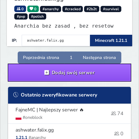
0
0
#anarchy
#cracked
#2b2t
#survival
#pvp
#polish
Anarchia bez zasad , bez resetow
IP:
Minecraft 1.21.1
Poprzednia strona
1
Następna strona
Dodaj swój serwer
Ostatnio zweryfikowane serwery
FajneMC | Najlepszy serwer 🔥
74
#oneblock
ashwater.falix.gg
0
1.21.1
#anarchy