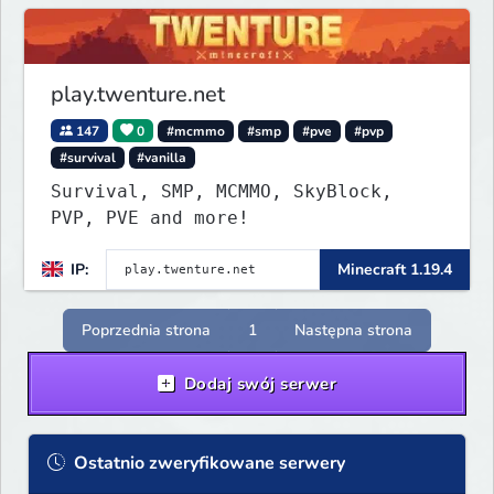
play.twenture.net
147
0
#mcmmo
#smp
#pve
#pvp
#survival
#vanilla
Survival, SMP, MCMMO, SkyBlock,
PVP, PVE and more!
IP:
Minecraft 1.19.4
Poprzednia strona
1
Następna strona
Dodaj swój serwer
Ostatnio zweryfikowane serwery