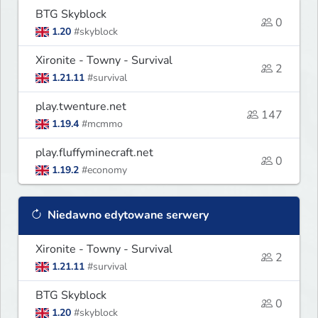
BTG Skyblock
0
1.20
#skyblock
Xironite - Towny - Survival
2
1.21.11
#survival
play.twenture.net
147
1.19.4
#mcmmo
play.fluffyminecraft.net
0
1.19.2
#economy
Niedawno edytowane serwery
Xironite - Towny - Survival
2
1.21.11
#survival
BTG Skyblock
0
1.20
#skyblock