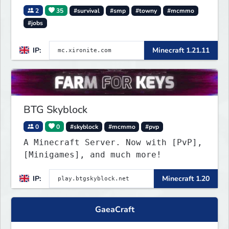
2
35
#survival
#smp
#towny
#mcmmo
#jobs
IP:
Minecraft 1.21.11
BTG Skyblock
0
0
#skyblock
#mcmmo
#pvp
A Minecraft Server. Now with [PvP],
[Minigames], and much more!
IP:
Minecraft 1.20
GaeaCraft