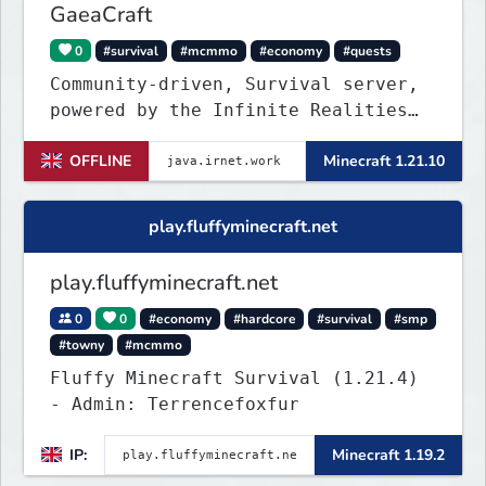
GaeaCraft
0
#survival
#mcmmo
#economy
#quests
Community-driven, Survival server,
powered by the Infinite Realities
Network, where your voice matters.
OFFLINE
Minecraft 1.21.10
Challenging without being
overbearing. Rewarding you for
supporting the server, with custom
play.fluffyminecraft.net
objects, perks and ranks.
play.fluffyminecraft.net
0
0
#economy
#hardcore
#survival
#smp
#towny
#mcmmo
Fluffy Minecraft Survival (1.21.4)
- Admin: Terrencefoxfur
IP:
Minecraft 1.19.2