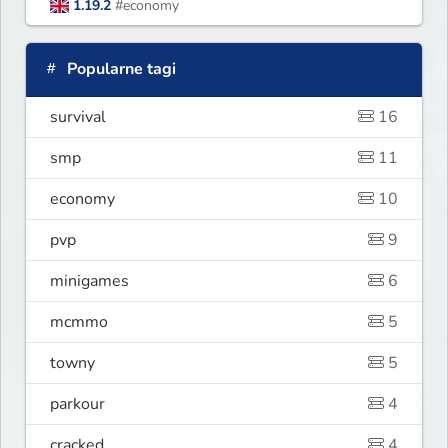
1.19.2
#economy
Popularne tagi
survival
16
smp
11
economy
10
pvp
9
minigames
6
mcmmo
5
towny
5
parkour
4
cracked
4