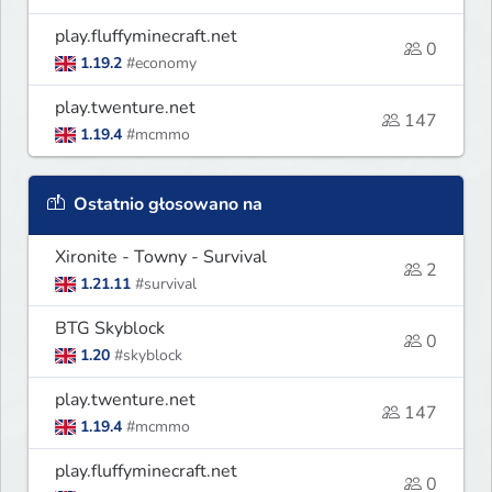
play.fluffyminecraft.net
0
1.19.2
#economy
play.twenture.net
147
1.19.4
#mcmmo
Ostatnio głosowano na
Xironite - Towny - Survival
2
1.21.11
#survival
BTG Skyblock
0
1.20
#skyblock
play.twenture.net
147
1.19.4
#mcmmo
play.fluffyminecraft.net
0