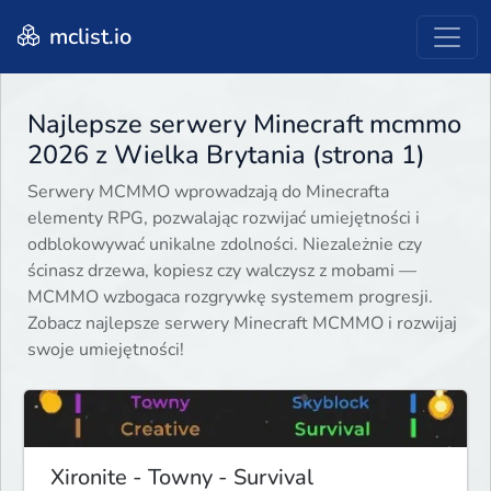
mclist.io
Najlepsze serwery Minecraft mcmmo
2026 z Wielka Brytania (strona 1)
Serwery MCMMO wprowadzają do Minecrafta
elementy RPG, pozwalając rozwijać umiejętności i
odblokowywać unikalne zdolności. Niezależnie czy
ścinasz drzewa, kopiesz czy walczysz z mobami —
MCMMO wzbogaca rozgrywkę systemem progresji.
Zobacz najlepsze serwery Minecraft MCMMO i rozwijaj
swoje umiejętności!
Xironite - Towny - Survival