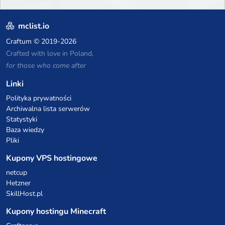
mclist.io
Craftum
© 2019-2026
Crafted with love in Poland,
for those who come after
Linki
Polityka prywatności
Archiwalna lista serwerów
Statystyki
Baza wiedzy
Pliki
Kupony VPS hostingowe
netcup
Hetzner
SkillHost.pl
Kupony hostingu Minecraft