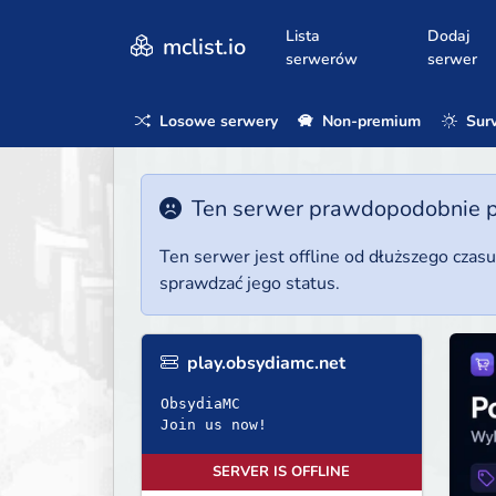
Lista
Dodaj
mclist.io
serwerów
serwer
Losowe serwery
Non-premium
Surv
Ten serwer prawdopodobnie poz
Ten serwer jest offline od dłuższego czas
sprawdzać jego status.
play.obsydiamc.net
ObsydiaMC
Join us now!
SERVER IS OFFLINE