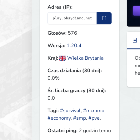
Adres (IP):
Głosów:
576
Wersja:
1.20.4
Ob
Kraj:
Wielka Brytania
mu
Czas działania (30 dni):
he
0.0%
Śr. liczba graczy (30 dni):
0.0
Tagi:
#survival
,
#mcmmo
,
#economy
,
#smp
,
#pve
,
Ostatni ping:
2 godzin temu