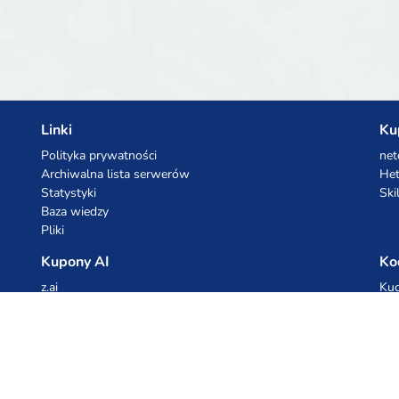
t
experiences seamlessly.
Linki
Ku
Polityka prywatności
net
Archiwalna lista serwerów
Het
Statystyki
Ski
Baza wiedzy
Pliki
Kupony AI
Ko
z.ai
Kuc
MiniMax
Ceb
All
cyb
dho