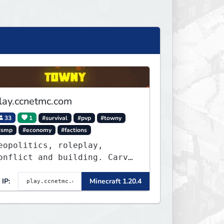
lay.ccnetmc.com
33
1
#survival
#pvp
#towny
#smp
#economy
#factions
eopolitics, roleplay,
onflict and building. Carve
ut your own story on a
:1000 map of Earth using
IP:
Minecraft 1.20.4
anks, warships, guns and
ore. Express your creative
ide by building cities that