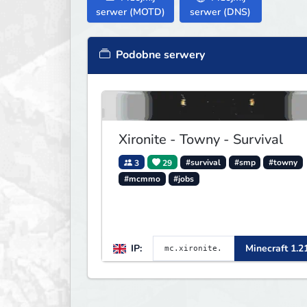
serwer (MOTD)
serwer (DNS)
Podobne serwery
Xironite - Towny - Survival
3
29
#survival
#smp
#towny
#mcmmo
#jobs
IP:
Minecraft 1.2