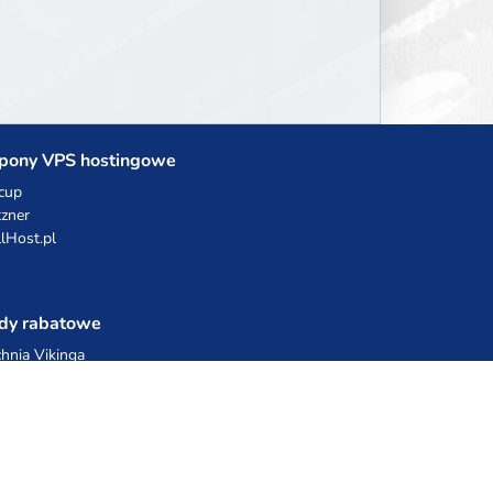
he world will envy.
pony VPS hostingowe
cup
zner
llHost.pl
dy rabatowe
hnia Vikinga
ulka Catering
egro Share
erFolks.pl
sting.pl