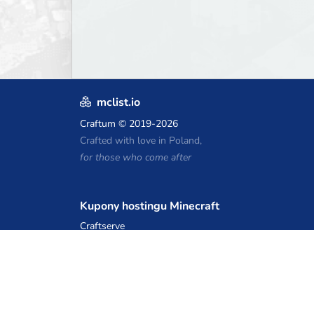
mclist.io
Craftum
© 2019-2026
Crafted with love in Poland,
for those who come after
Kupony hostingu Minecraft
Craftserve
IceHost.pl