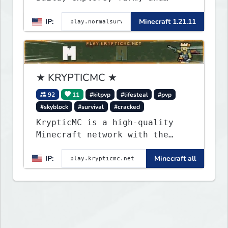
create with a friendly
IP:
Minecraft 1.21.11
community. Enjoy weekly
updates, new features, and
endless adventures!
★ KRYPTICMC ★
92
11
#kitpvp
#lifesteal
#pvp
#skyblock
#survival
#cracked
KrypticMC is a high-quality
Minecraft network with the
BEST gamemodes you'll ever
IP:
Minecraft all
play. Minigames, KitPvP,
Lifesteal, Prison, Practice,
Bedwars, Skywars, & much much
more!