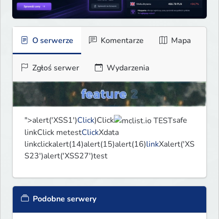
O serwerze
Komentarze
Mapa
Zgłoś serwer
Wydarzenia
">alert('XSS1')
Click
)Click
safe 
linkClick metest
Click
Xdata 
linkclickalert(14)alert(15)alert(16)
link
Xalert('XS
S23')alert('XSS27')test
Podobne serwery