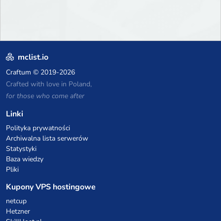
mclist.io
Craftum
© 2019-2026
Crafted with love in Poland,
for those who come after
Linki
Polityka prywatności
Archiwalna lista serwerów
Statystyki
Baza wiedzy
Pliki
Kupony VPS hostingowe
netcup
Hetzner