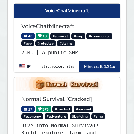
VoiceChatMinecraft
VoiceChatMinecraft
40
18
#survival
#smp
#community
#pvp
#roleplay
#claims
VCMC ┃ A public SMP
IP:
Minecraft 1.21.x
Normal Survival [Cracked]
17
373
#cracked
#survival
#economy
#adventure
#building
#smp
Dive into Normal Survival!
Build, explore, farm, and