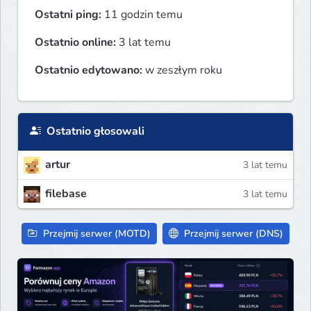
Ostatni ping:
11 godzin temu
Ostatnio online:
3 lat temu
Ostatnio edytowano:
w zeszłym roku
Ostatnio głosowali
artur
3 lat temu
filebase
3 lat temu
Przejmij serwer (MOTD)
Przejmij serwer (DNS)