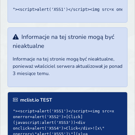
Informacje na tej stronie mogą być
nieaktualne
Informacje na tej stronie mogą być nieaktualne,
ponieważ właściciel serwera aktualizował je ponad
3 miesiące temu.
mclist.io TEST
"><script>alert('XSS1')</script><img src=x
onerror=alert('XSS2')>[Click]
(javascript:alert('XSS3'))<div
onclick=alert('XSS4')>Click</div>![x\"
onerror=\"alert('XSS5')\"](x)<a