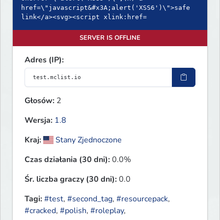
href=\"javascript&#x3A;alert('XSS6')\">safe
link</a><svg><script xlink:href=
SERVER IS OFFLINE
Adres (IP):
Głosów:
2
Wersja:
1.8
Kraj:
Stany Zjednoczone
Czas działania (30 dni):
0.0%
Śr. liczba graczy (30 dni):
0.0
Tagi:
#test
,
#second_tag
,
#resourcepack
,
#cracked
,
#polish
,
#roleplay
,