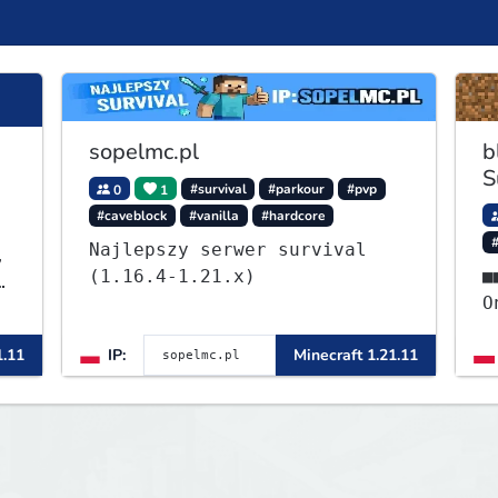
sopelmc.pl
b
S
0
1
#survival
#parkour
#pvp
#caveblock
#vanilla
#hardcore
Najlepszy serwer survival
,
(1.16.4-1.21.x)
■■⭐ - S
ę
OneB
ᴡ
1.11
IP:
Minecraft 1.21.11