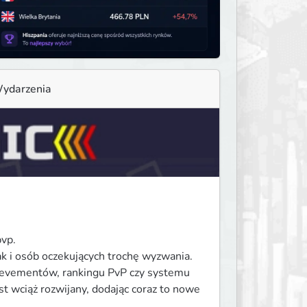
ydarzenia
p.

k i osób oczekujących trochę wyzwania.

ievementów, rankingu PvP czy systemu 
t wciąż rozwijany, dodając coraz to nowe 