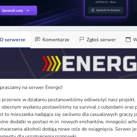
O serwerze
Komentarze
Zgłoś serwer
W
praszamy na serwer Energic!
 przerwie w działaniu postanowiliśmy odświeżyć nasz projekt.

obecnym wydaniu postawiliśmy na survival z cuboidami oraz pv
st to mieszanka nadająca się zarówno dla casualowych graczy ja
żne dodatki w postaci m.in. nowych enchantów, mnogości ach
twarzania alkoholi dodają nowe cele do osiągnięcia. Serwer jes
ementy dla urozmaicenia rozgrywki.