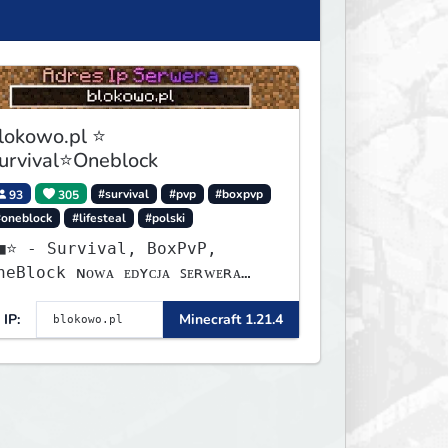
lokowo.pl ⭐
urvival⭐Oneblock
93
305
#survival
#pvp
#boxpvp
#oneblock
#lifesteal
#polski
urvival, BoxPvP,
lock ɴᴏᴡᴀ ᴇᴅʏᴄᴊᴀ ꜱᴇʀᴡᴇʀᴀ
ʏꜱᴛᴀʀᴛᴏᴡᴀʟᴀ!
IP:
Minecraft 1.21.4