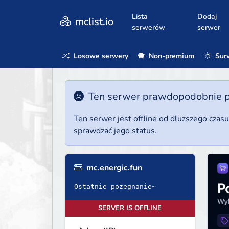
Lista
Dodaj
mclist.io
serwerów
serwer
Losowe serwery
Non-premium
Surv
Ten serwer prawdopodobnie poz
Ten serwer jest offline od dłuższego czas
sprawdzać jego status.
mc.energic.fun
Ostatnie pożegnanie~
SERVER IS OFFLINE