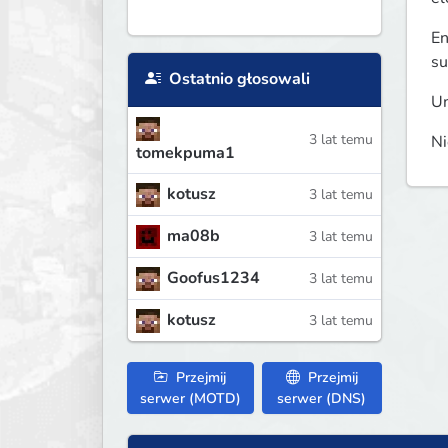
En
su
Ostatnio głosowali
Um
3 lat temu
Ni
tomekpuma1
kotusz
3 lat temu
ma08b
3 lat temu
Goofus1234
3 lat temu
kotusz
3 lat temu
Przejmij
Przejmij
serwer (MOTD)
serwer (DNS)