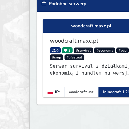
Podobne serwery
woodcraft.maxc.pl
woodcraft.maxc.pl
0
1
#survival
#economy
#pvp
#smp
#lifesteal
Serwer survival z działkami
ekonomią i handlem na wersj
1.8 - 26.1.1. Rekru ON
IP:
Minecraft 1.2