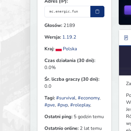
Adres (IP):
Głosów:
2189
Wersja:
1.19.2
Kraj:
Polska
Czas działania (30 dni):
0.0%
Śr. liczba graczy (30 dni):
Za
0.0
Po
Tagi:
#survival
,
#economy
,
W 
#pve
,
#pvp
,
#roleplay
,
Je
Ró
Ostatni ping:
5 godzin temu
wy
Ostatnio online:
2 lat temu
el