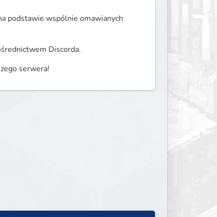
y na podstawie wspólnie omawianych 
ośrednictwem Discorda.
aszego serwera!