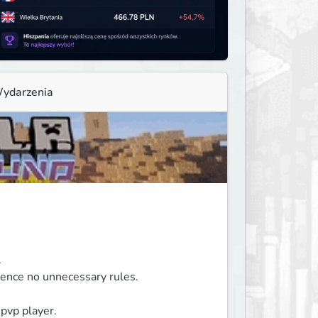
ydarzenia


hence no unnecessary rules.

pvp player.
