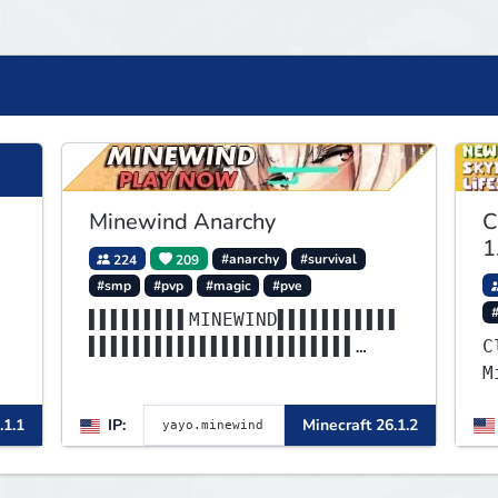
Minewind Anarchy
C
1
224
209
#anarchy
#survival
#smp
#pvp
#magic
#pve
▌▌▌▌▌▌▌▌▌MINEWIND▌▌▌▌▌▌▌▌▌▌▌
▌▌▌▌▌▌▌▌▌▌▌▌▌▌▌▌▌▌▌▌▌▌▌▌
C
▌▌▌▌▌▌▌▌▌▌▌▌▌▌▌▌▌▌▌▌▌▌▌▌▌▌▌▌
M
▌▌▌▌▌▌▌▌▌▌▌▌▌▌▌▌▌▌▌▌▌▌▌▌
o
.1.1
IP:
Minecraft 26.1.2
m
L
S