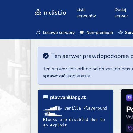
Lista
Dodaj
mclist.io
serwerów
serwer
Losowe serwery
Non-premium
Surv
Ten serwer prawdopodobnie poz
Ten serwer jest offline od dłuższego czas
sprawdzać jego status.
play.vanillapg.tk
▁▂▃▅▆▓▒✫ Vanilla Playground
✫▒▓▆▅▃▂▁
Blocks are disabled due to
an exploit