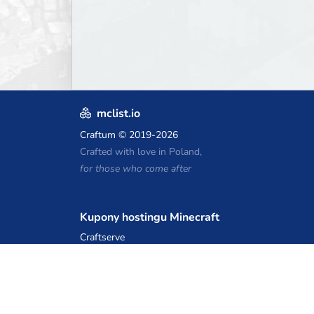
mclist.io
Craftum
© 2019-2026
Crafted with love in Poland,
for those who come after
Kupony hostingu Minecraft
Craftserve
IceHost.pl