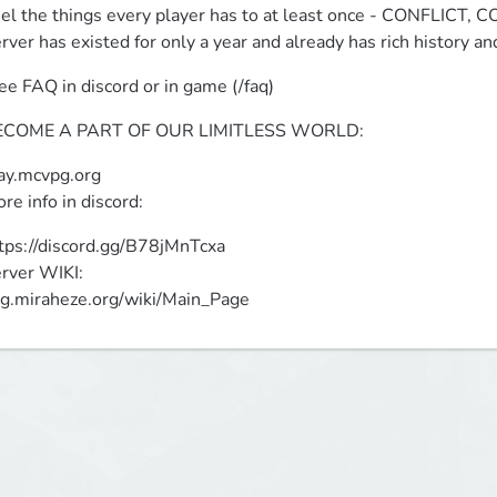
el the things every player has to at least once - CONFLICT
rver has existed for only a year and already has rich history an
ee FAQ in discord or in game (/faq)
ECOME A PART OF OUR LIMITLESS WORLD:
ay.mcvpg.org

re info in discord:
tps://discord.gg/B78jMnTcxa

rver WIKI:

g.miraheze.org/wiki/Main_Page