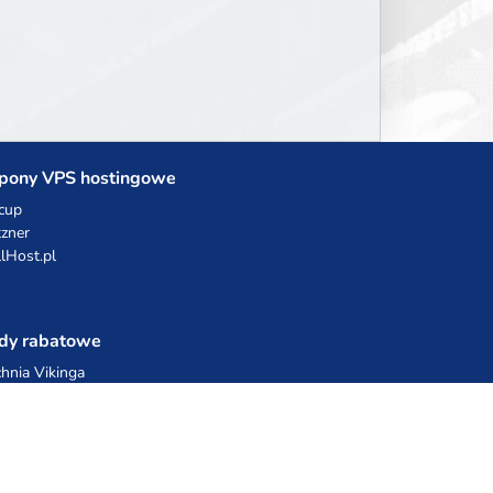
ore.
pony VPS hostingowe
cup
zner
llHost.pl
dy rabatowe
hnia Vikinga
ulka Catering
egro Share
erFolks.pl
sting.pl