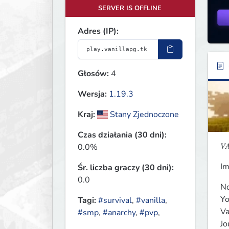
SERVER IS OFFLINE
Adres (IP):
Głosów:
4
Wersja:
1.19.3
Kraj:
Stany Zjednoczone
Czas działania (30 dni):
𝑉
0.0%
Im
Śr. liczba graczy (30 dni):
0.0
No
Yo
Tagi:
#survival
,
#vanilla
,
Va
#smp
,
#anarchy
,
#pvp
,
Jo