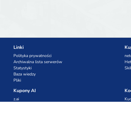
m
Linki
Ku
Polityka prywatności
net
Archiwalna lista serwerów
Het
Statystyki
Ski
Baza wiedzy
Pliki
Kupony AI
Ko
z.ai
Kuc
MiniMax
Ceb
All
cyb
dho