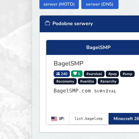
serwer (MOTD)
serwer (DNS)
Podobne serwery
BagelSMP
BagelSMP
240
1
#survival
#pvp
#smp
#economy
#vanilla
#anarchy
BagelSMP.com ѕᴜʀᴠɪᴠᴀʟ
IP:
Minecraft 26