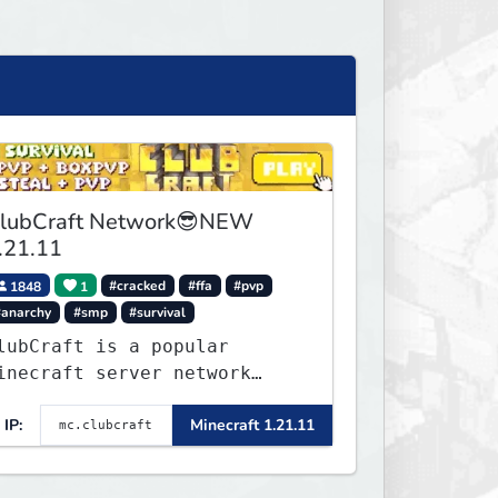
lubCraft Network😎NEW
.21.11
1848
1
#cracked
#ffa
#pvp
#anarchy
#smp
#survival
lubCraft is a popular
inecraft server network
ffering a variety of game
IP:
Minecraft 1.21.11
odes, including Survival,
ifesteal, FFA BoxPVP,
kyBlock, KitPVP and many