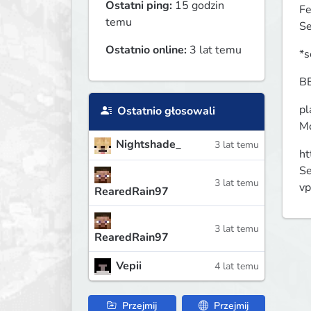
Ostatni ping:
15 godzin
Fe
temu
Se
Ostatnio online:
3 lat temu
*s
B
pl
Ostatnio głosowali
Mo
Nightshade_
3 lat temu
ht
Se
3 lat temu
vp
RearedRain97
3 lat temu
RearedRain97
Vepii
4 lat temu
Przejmij
Przejmij