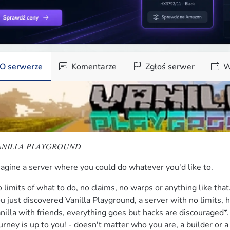
O serwerze
Komentarze
Zgłoś serwer
W
𝑁𝐼𝐿𝐿𝐴 𝑃𝐿𝐴𝑌𝐺𝑅𝑂𝑈𝑁𝐷
agine a server where you could do whatever you'd like to.
 limits of what to do, no claims, no warps or anything like that.
u just discovered Vanilla Playground, a server with no limits, 
nilla with friends, everything goes but hacks are discouraged*.

urney is up to you! - doesn't matter who you are, a builder or a 