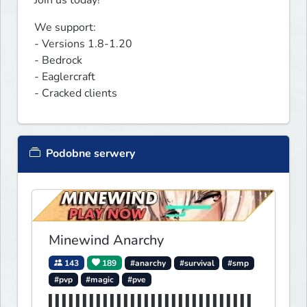
Join us today!
We support:

- Versions 1.8-1.20

- Bedrock

- Eaglercraft

- Cracked clients
Podobne serwery
Minewind Anarchy
143
189
#anarchy
#survival
#smp
#pvp
#magic
#pve
▌▌▌▌▌▌▌▌▌▌▌▌▌▌▌▌▌▌▌▌▌▌▌▌▌▌▌▌▌▌