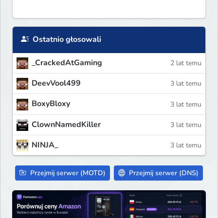
Ostatnio głosowali
_CrackedAtGaming
2 lat temu
DeevVool499
3 lat temu
BoxyBloxy
3 lat temu
ClownNamedKiller
3 lat temu
NINJA_
3 lat temu
Przejmij serwer (MOTD)
Przejmij serwer (DNS)