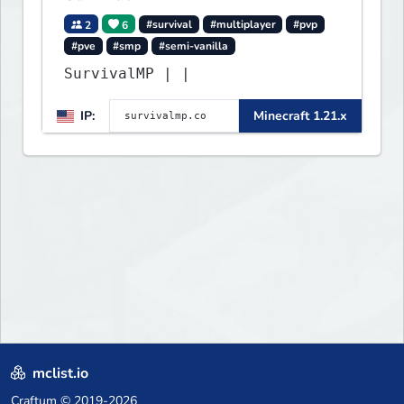
2
6
#survival
#multiplayer
#pvp
#pve
#smp
#semi-vanilla
SurvivalMP | |
IP:
Minecraft 1.21.x
mclist.io
Craftum
© 2019-2026