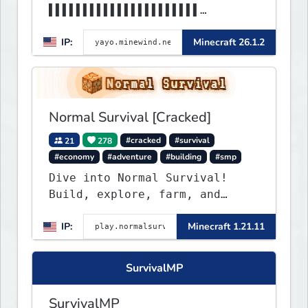
▌▌▌▌▌▌▌▌▌▌▌▌▌▌▌▌▌▌▌▌▌▌
▌▌▌▌▌▌▌MINEWIND▌▌▌▌▌▌▌▌▌▌▌▌▌▌▌
IP:
Minecraft 26.1.2
▌▌▌▌▌▌▌▌▌▌▌▌▌▌▌▌▌▌▌▌▌▌
Normal Survival [Cracked]
21
278
#cracked
#survival
#economy
#adventure
#building
#smp
Dive into Normal Survival!
Build, explore, farm, and
create with a friendly
IP:
Minecraft 1.21.11
community. Enjoy weekly
updates, new features, and
endless adventures!
SurvivalMP
SurvivalMP