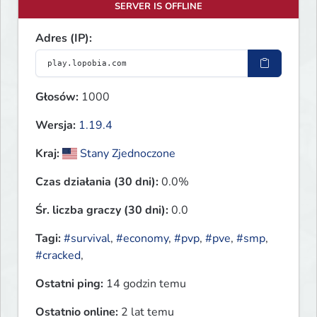
SERVER IS OFFLINE
Adres (IP):
Głosów:
1000
Wersja:
1.19.4
Kraj:
Stany Zjednoczone
Czas działania (30 dni):
0.0%
Śr. liczba graczy (30 dni):
0.0
Tagi:
#survival
,
#economy
,
#pvp
,
#pve
,
#smp
,
#cracked
,
Ostatni ping:
14 godzin temu
Ostatnio online:
2 lat temu