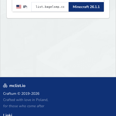
IP:
Minecraft 26.1.1
mclist.io
Craftum
© 2019-2026
Crafted with love in Poland,
for those who come after
Linki