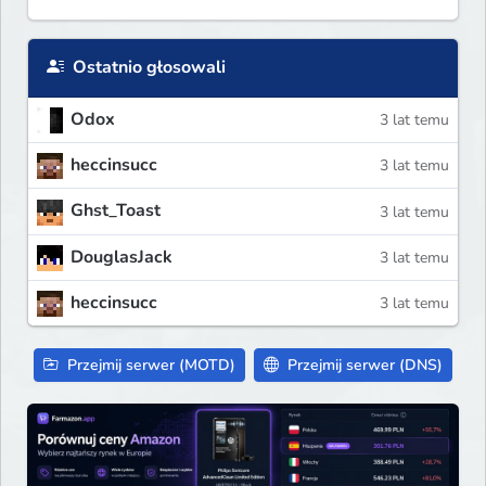
Ostatnio głosowali
Odox
3 lat temu
heccinsucc
3 lat temu
Ghst_Toast
3 lat temu
DouglasJack
3 lat temu
heccinsucc
3 lat temu
Przejmij serwer (MOTD)
Przejmij serwer (DNS)