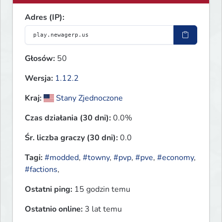
Adres (IP):
Głosów:
50
Wersja:
1.12.2
Kraj:
Stany Zjednoczone
Czas działania (30 dni):
0.0%
Śr. liczba graczy (30 dni):
0.0
Tagi:
#modded
,
#towny
,
#pvp
,
#pve
,
#economy
,
#factions
,
Ostatni ping:
15 godzin temu
Ostatnio online:
3 lat temu