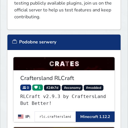
testing publicly available plugins, join us on the 
official server to help us test features and keep 
contributing.
Podobne serwery
Craftersland RLCraft
0
1
#24h7d
#economy
#modded
RLCraft v2.9.3 by CraftersLand
But Better!
IP:
Minecraft 1.12.2