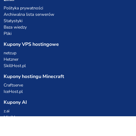
Polityka prywatności
Archiwalna lista serwerów
Statystyki
Baza wiedzy
Pliki
Kupony VPS hostingowe
netcup
Hetzner
SkillHost.pl
Kupony hostingu Minecraft
Craftserve
IceHost.pl
Kupony AI
z.ai
MiniMax
Kody rabatowe