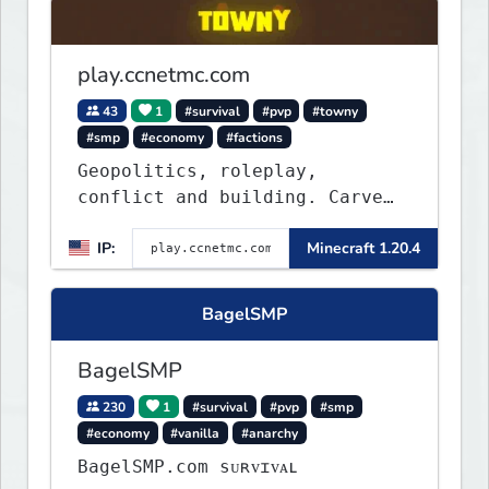
play.ccnetmc.com
43
1
#survival
#pvp
#towny
#smp
#economy
#factions
Geopolitics, roleplay,
conflict and building. Carve
out your own story on a 1:1000
IP:
Minecraft 1.20.4
map of Earth using tanks,
warships, guns and more.
Express your creative side by
BagelSMP
building cities that the world
will envy.
BagelSMP
230
1
#survival
#pvp
#smp
#economy
#vanilla
#anarchy
BagelSMP.com ѕᴜʀᴠɪᴠᴀʟ