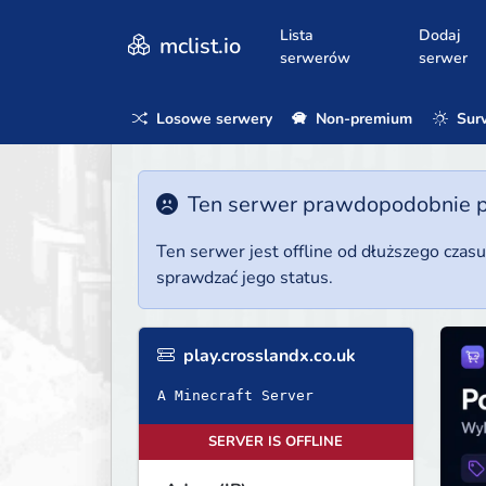
Lista
Dodaj
mclist.io
serwerów
serwer
Losowe serwery
Non-premium
Surv
Ten serwer prawdopodobnie poz
Ten serwer jest offline od dłuższego czas
sprawdzać jego status.
play.crosslandx.co.uk
A Minecraft Server
SERVER IS OFFLINE