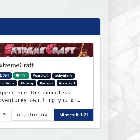
xtremeCraft
762
991
#survival
#skyblock
factions
#towny
#prison
#cracked
xperience the boundless
dventures awaiting you at
xtremeCraft.net! Embark on
IP:
Minecraft 1.21
 journey through a plethora
f exhilarating game modes,
lending both timeless
lassics and innovative new