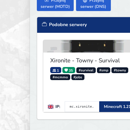
Przejmij
Przejmij
serwer (MOTD)
serwer (DNS)
Podobne serwery
Xironite - Towny - Survival
1
35
#survival
#smp
#towny
#mcmmo
#jobs
IP:
Minecraft 1.2