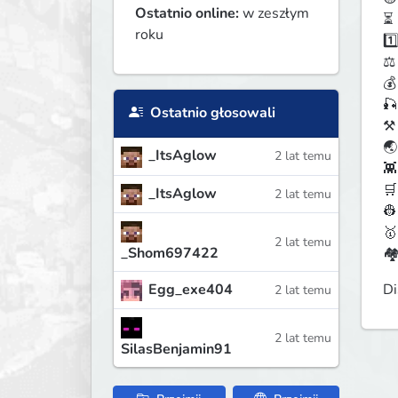
Ostatnio online:
w zeszłym
⏳ 
roku
1️
⚖️
💰
🎣
Ostatnio głosowali
⚒️
🌏
_ItsAglow
2 lat temu
👾
🛒
_ItsAglow
2 lat temu
👷
🥇
2 lat temu
_Shom697422
🏘
Egg_exe404
Di
2 lat temu
2 lat temu
SilasBenjamin91