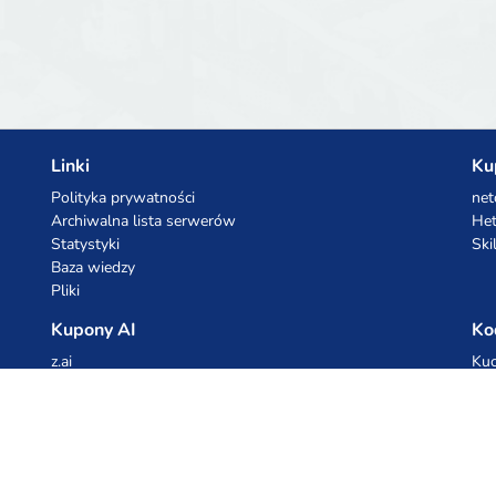
e
Linki
Ku
Polityka prywatności
net
Archiwalna lista serwerów
Het
Statystyki
Ski
Baza wiedzy
Pliki
Kupony AI
Ko
z.ai
Kuc
MiniMax
Ceb
All
cyb
dho