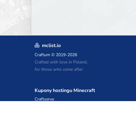
mclist.io
Craftum
© 2019-2026
Crafted with love in Poland,
for those who come after
Kupony hostingu Minecraft
Craftserve
IceHost.pl