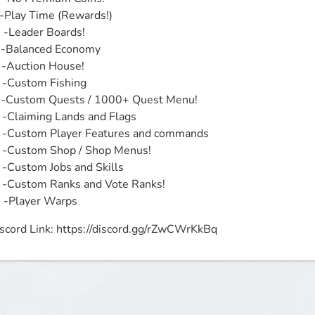
-Play Time (Rewards!)

⃣ -Leader Boards!

 -Balanced Economy

 -Auction House! 

 -Custom Fishing

 -Custom Quests / 1000+ Quest Menu!

 -Claiming Lands and Flags

 -Custom Player Features and commands 

 -Custom Shop / Shop Menus!

 -Custom Jobs and Skills

 -Custom Ranks and Vote Ranks!

️ -Player Warps
scord Link: https://discord.gg/rZwCWrKkBq