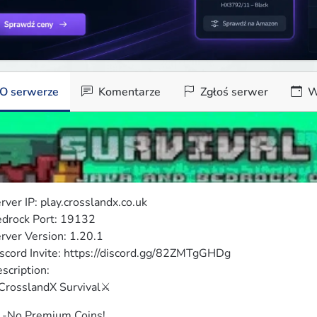
O serwerze
Komentarze
Zgłoś serwer
W
rver IP: play.crosslandx.co.uk

drock Port: 19132

rver Version: 1.20.1

scord Invite: https://discord.gg/82ZMTgGHDg

scription:

CrosslandX Survival⚔️
 -No Premium Coins!
