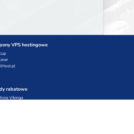
xperiences seamlessly.
pony VPS hostingowe
cup
zner
llHost.pl
dy rabatowe
hnia Vikinga
ulka Catering
egro Share
erFolks.pl
sting.pl