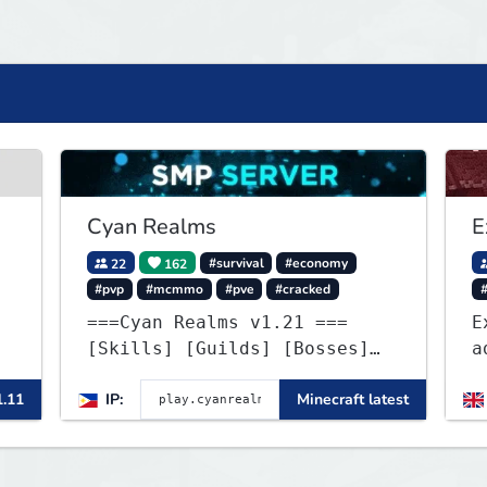
Cyan Realms
E
22
162
#survival
#economy
#pvp
#mcmmo
#pve
#cracked
#
===Cyan Realms v1.21 ===
E
[Skills] [Guilds] [Bosses]
a
[Unique] [No Griefing]
E
1.11
IP:
Minecraft latest
a
o
b
c