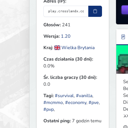
Adres (IP):
Głosów:
241
Wersja:
1.20
Kraj:
Wielka Brytania
Czas działania (30 dni):
0.0%
Śr. liczba graczy (30 dni):
Se
0.0
Be
Se
Tagi:
#survival
,
#vanilla
,
Di
#mcmmo
,
#economy
,
#pve
,
De
#pvp
,
⚔️
Ostatni ping:
7 godzin temu
🟡