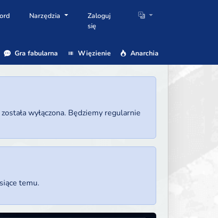
ord
Narzędzia
Zaloguj
się
Gra fabularna
Więzienie
Anarchia
a została wyłączona. Będziemy regularnie
esiące temu.