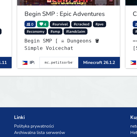
Begin SMP : Epic Adventures
C
0
4
#survival
#cracked
#pve
#economy
#smp
#landclaim
Begin SMP [ ☠ Dungeons 🪣
=
Simple Voicechat
[
[
1.11
IP:
Minecraft 26.1.2
Linki
Ku
Polityka prywatności
net
Archiwalna lista serwerów
Het