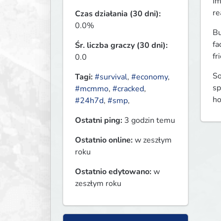
Im
re
Czas działania (30 dni):
0.0%
Bu
fa
Śr. liczba graczy (30 dni):
fr
0.0
So
Tagi:
#survival
,
#economy
,
sp
#mcmmo
,
#cracked
,
ho
#24h7d
,
#smp
,
Ostatni ping:
3 godzin temu
Ostatnio online:
w zeszłym
roku
Ostatnio edytowano:
w
zeszłym roku