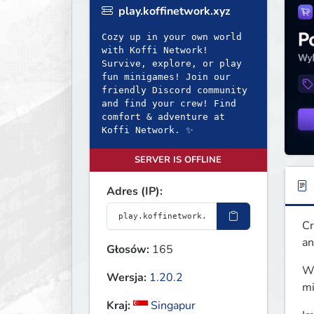
play.koffinetwork.xyz
Cozy up in your own world
with Koffi Network!
Survive, explore, or play
fun minigames! Join our
friendly Discord community
and find your crew! Find
comfort & adventure at
Koffi Network. ✨
SERVER IS OFFLINE
Adres (IP):
Cr
an
Głosów:
165
Wh
Wersja:
1.20.2
mi
Kraj:
Singapur