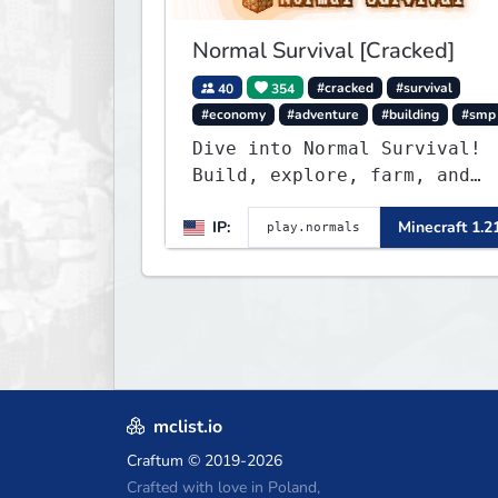
Normal Survival [Cracked]
40
354
#cracked
#survival
#economy
#adventure
#building
#smp
Dive into Normal Survival!
Build, explore, farm, and
create with a friendly
IP:
Minecraft 1.2
community. Enjoy weekly
updates, new features, and
endless adventures!
mclist.io
Craftum
© 2019-2026
Crafted with love in Poland,