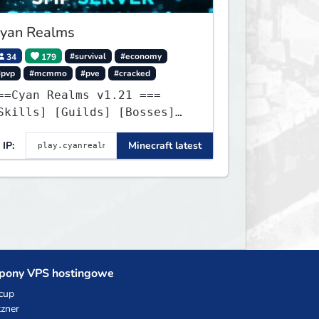
yan Realms
34
179
#survival
#economy
#pvp
#mcmmo
#pve
#cracked
==Cyan Realms v1.21 ===
Skills] [Guilds] [Bosses]
Unique] [No Griefing]
IP:
Minecraft latest
pony VPS hostingowe
cup
zner