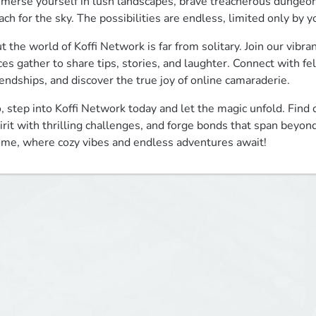
merse yourself in lush landscapes, brave treacherous dungeon
ach for the sky. The possibilities are endless, limited only by y
t the world of Koffi Network is far from solitary. Join our vibr
ces gather to share tips, stories, and laughter. Connect with fe
iendships, and discover the true joy of online camaraderie.
, step into Koffi Network today and let the magic unfold. Find co
irit with thrilling challenges, and forge bonds that span beyon
me, where cozy vibes and endless adventures await!