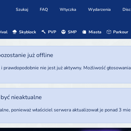
Szukaj
FAQ
Wtyczka
Wydarzenia
Disc
ival
Skyblock
PVP
SMP
Miasta
Parkour
ostanie już offline
u i prawdopodobnie nie jest już aktywny. Możliwość głosowani
 być nieaktualne
ualne, ponieważ właściciel serwera aktualizował je ponad 3 mi