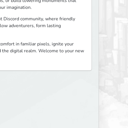
s, or build towering monuments that 
our imagination.
ant Discord community, where friendly 
llow adventurers, form lasting 
mfort in familiar pixels, ignite your 
d the digital realm. Welcome to your new 