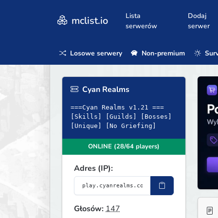
Lista
Dodaj
mclist.io
serwerów
serwer
Losowe serwery
Non-premium
Surv
Cyan Realms
===Cyan Realms v1.21 ===
[Skills] [Guilds] [Bosses]
[Unique] [No Griefing]
ONLINE (28/64 players)
Adres (IP):
Głosów:
147