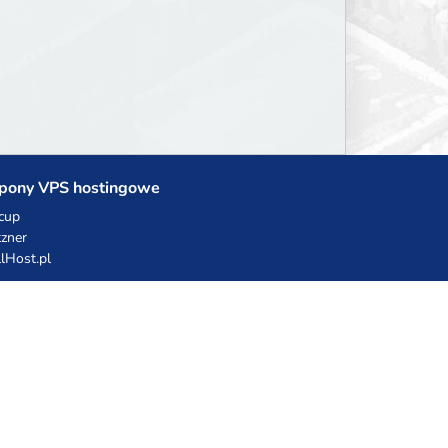
pony VPS hostingowe
cup
zner
llHost.pl
dy rabatowe
hnia Vikinga
ulka Catering
egro Share
erFolks.pl