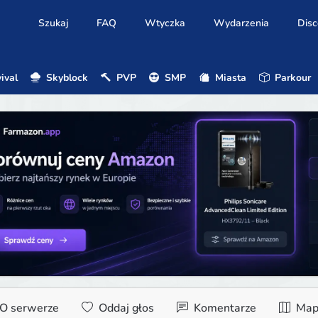
Szukaj
FAQ
Wtyczka
Wydarzenia
Disc
ival
Skyblock
PVP
SMP
Miasta
Parkour
O serwerze
Oddaj głos
Komentarze
Map