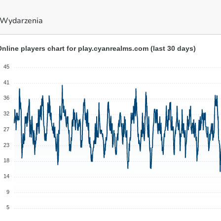
Wydarzenia
nline players chart for play.cyanrealms.com (last 30 days)
45
41
36
32
27
23
18
14
9
5