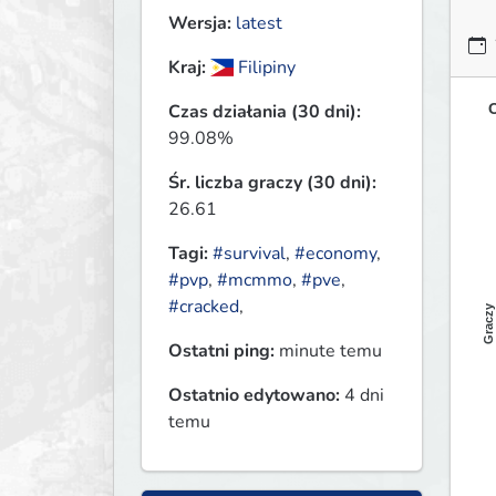
Wersja:
latest
Kraj:
Filipiny
O
Czas działania (30 dni):
99.08%
Śr. liczba graczy (30 dni):
26.61
Tagi:
#survival
,
#economy
,
#pvp
,
#mcmmo
,
#pve
,
#cracked
,
Graczy
Ostatni ping:
minute temu
Ostatnio edytowano:
4 dni
temu