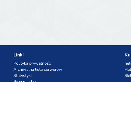
Linki
Ku
Polityka prywatności
net
Archiwalna lista serwerów
Het
Statystyki
Ski
Baza wiedzy
Pliki
Kupony AI
Ko
z.ai
Kuc
MiniMax
Ceb
All
cyb