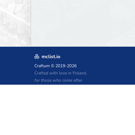
mclist.io
Craftum
© 2019-2026
Crafted with love in Poland,
for those who come after
Kupony hostingu Minecraft
Craftserve
IceHost.pl