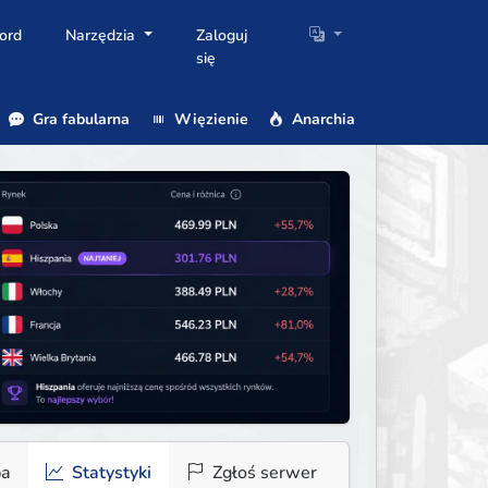
ord
Narzędzia
Zaloguj
się
Gra fabularna
Więzienie
Anarchia
a
Statystyki
Zgłoś serwer