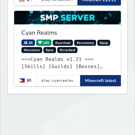
community. Enjoy weekly
updates, new features, and
endless adventures!
Cyan Realms
38
180
#survival
#economy
#pvp
#mcmmo
#pve
#cracked
===Cyan Realms v1.21 ===
[Skills] [Guilds] [Bosses]
[Unique] [No Griefing]
IP:
Minecraft latest