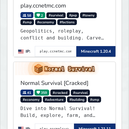
play.ccnetmc.com
58
2
#survival
#pvp
#towny
#smp
#economy
#factions
Geopolitics, roleplay,
conflict and building. Carve
out your own story on a 1:1000
IP:
Minecraft 1.20.4
map of Earth using tanks,
warships, guns and more.
Express your creative side by
building cities that the world
will envy.
Normal Survival [Cracked]
41
359
#cracked
#survival
#economy
#adventure
#building
#smp
Dive into Normal Survival!
Build, explore, farm, and
create with a friendly
IP:
Minecraft 1.21.11