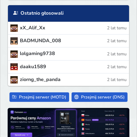
Ostatnio głosowali
xX_Alif_Xx
2 lat temu
BADMUNDA_008
2 lat temu
lolgaming9738
2 lat temu
daaku1589
2 lat temu
ziorng_the_panda
2 lat temu
Przejmij serwer (MOTD)
Przejmij serwer (DNS)