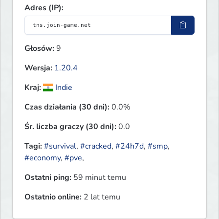
Adres (IP):
Głosów:
9
Wersja:
1.20.4
Kraj:
Indie
Czas działania (30 dni):
0.0%
Śr. liczba graczy (30 dni):
0.0
Tagi:
#survival
,
#cracked
,
#24h7d
,
#smp
,
#economy
,
#pve
,
Ostatni ping:
59 minut temu
Ostatnio online:
2 lat temu