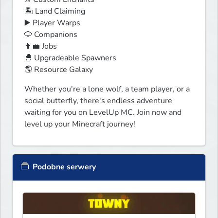
🏝️ Land Claiming

▶️ Player Warps

🐶 Companions

👨‍💼 Jobs

🐣 Upgradeable Spawners

🌎 Resource Galaxy
Whether you're a lone wolf, a team player, or a 
social butterfly, there's endless adventure 
waiting for you on LevelUp MC. Join now and 
level up your Minecraft journey!
Podobne serwery