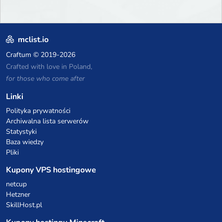
mclist.io
Craftum
© 2019-2026
Crafted with love in Poland,
for those who come after
Linki
Polityka prywatności
Archiwalna lista serwerów
Statystyki
Baza wiedzy
Pliki
Kupony VPS hostingowe
netcup
Hetzner
SkillHost.pl