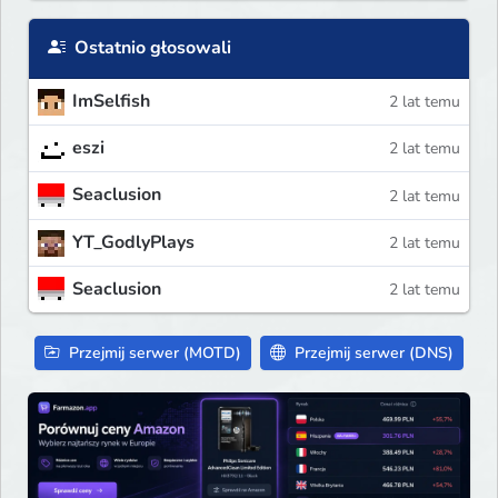
Ostatnio głosowali
ImSelfish
2 lat temu
eszi
2 lat temu
Seaclusion
2 lat temu
YT_GodlyPlays
2 lat temu
Seaclusion
2 lat temu
Przejmij serwer (MOTD)
Przejmij serwer (DNS)