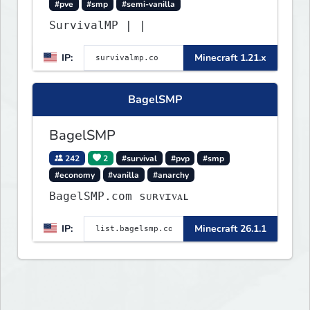
#pve
#smp
#semi-vanilla
SurvivalMP | |
IP:
Minecraft 1.21.x
BagelSMP
BagelSMP
242
2
#survival
#pvp
#smp
#economy
#vanilla
#anarchy
BagelSMP.com ѕᴜʀᴠɪᴠᴀʟ
IP:
Minecraft 26.1.1