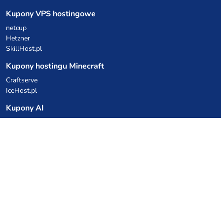
Kupony VPS hostingowe
netcup
Hetzner
SkillHost.pl
Kupony hostingu Minecraft
Craftserve
IceHost.pl
Kupony AI
z.ai
MiniMax
Kody rabatowe
Kuchnia Vikinga
Cebulka Catering
Allegro Share
cyberFolks.pl
dhosting.pl