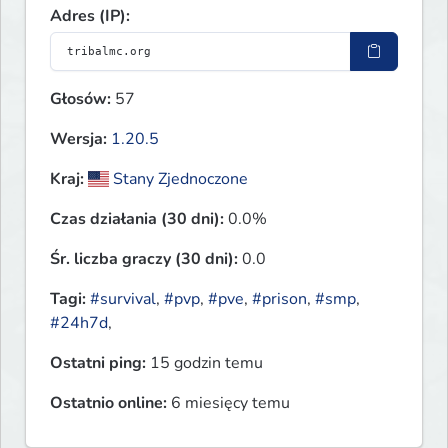
Adres (IP):
Głosów:
57
Wersja:
1.20.5
Kraj:
Stany Zjednoczone
Czas działania (30 dni):
0.0%
Śr. liczba graczy (30 dni):
0.0
Tagi:
#survival
,
#pvp
,
#pve
,
#prison
,
#smp
,
#24h7d
,
Ostatni ping:
15 godzin temu
Ostatnio online:
6 miesięcy temu