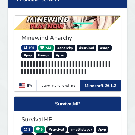
Minewind Anarchy
191
244
#anarchy
#survival
#smp
#pvp
#magic
#pve
▌▌▌▌▌▌▌▌▌▌▌▌▌▌▌▌▌▌▌▌▌▌▌▌▌▌▌▌▌▌
▌▌▌▌▌▌▌▌▌▌▌▌▌▌▌▌▌▌▌▌▌▌
▌▌▌▌▌▌▌▌▌▌▌▌▌▌▌▌▌▌▌▌▌▌▌▌▌▌▌MIN
IP:
Minecraft 26.1.2
EWIND▌▌▌▌▌▌▌▌▌▌▌▌▌▌▌▌▌
SurvivalMP
SurvivalMP
3
9
#survival
#multiplayer
#pvp