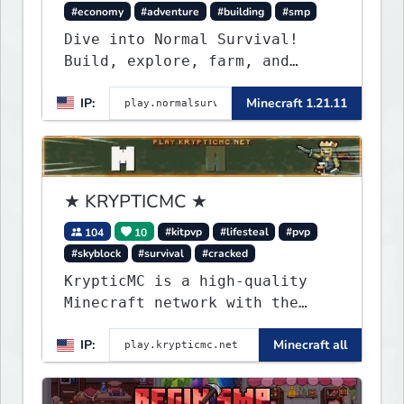
#economy
#adventure
#building
#smp
Dive into Normal Survival!
Build, explore, farm, and
create with a friendly
IP:
Minecraft 1.21.11
community. Enjoy weekly
updates, new features, and
endless adventures!
★ KRYPTICMC ★
104
10
#kitpvp
#lifesteal
#pvp
#skyblock
#survival
#cracked
KrypticMC is a high-quality
Minecraft network with the
BEST gamemodes you'll ever
IP:
Minecraft all
play. Minigames, KitPvP,
Lifesteal, Prison, Practice,
Bedwars, Skywars, & much much