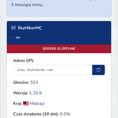
3 miesiące temu.
SkyHikerMC
- ⋙
SERVER IS OFFLINE
Adres (IP):
Głosów:
553
Wersja:
1.20.6
Kraj:
Malezja
Czas działania (30 dni):
0.0%