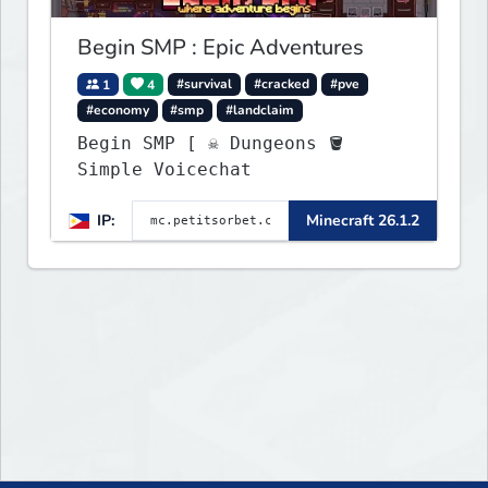
more!
Begin SMP : Epic Adventures
1
4
#survival
#cracked
#pve
#economy
#smp
#landclaim
Begin SMP [ ☠ Dungeons 🪣
Simple Voicechat
IP:
Minecraft 26.1.2