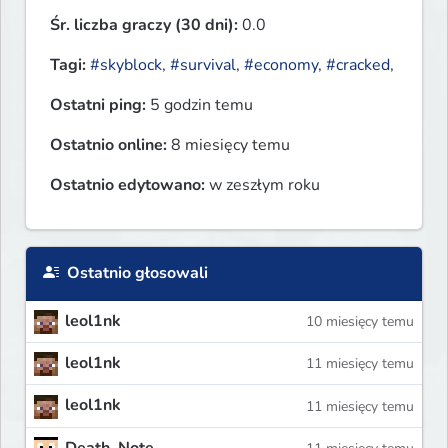
Śr. liczba graczy (30 dni):
0.0
Tagi:
#skyblock
,
#survival
,
#economy
,
#cracked
,
Ostatni ping:
5 godzin temu
Ostatnio online:
8 miesięcy temu
Ostatnio edytowano:
w zeszłym roku
Ostatnio głosowali
leol1nk
10 miesięcy temu
leol1nk
11 miesięcy temu
leol1nk
11 miesięcy temu
Death_Note