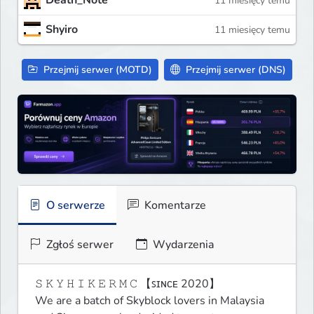
11 miesięcy temu
Shyiro
11 miesięcy temu
Przejmij serwer (MOTD)
Przejmij serwer (DNS)
O serwerze
Komentarze
Zgłoś serwer
Wydarzenia
𝚂 𝙺 𝚈 𝙷 𝙸 𝙺 𝙴 𝚁 𝙼 𝙲 【ꜱɪɴᴄᴇ 2020】

We are a batch of Skyblock lovers in Malaysia 