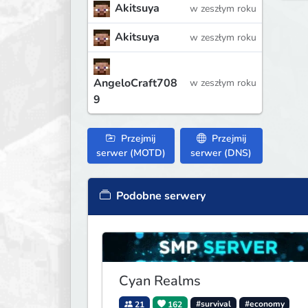
Akitsuya
w zeszłym roku
Akitsuya
w zeszłym roku
AngeloCraft708
w zeszłym roku
9
Przejmij
Przejmij
serwer (MOTD)
serwer (DNS)
Podobne serwery
Cyan Realms
21
162
#survival
#economy