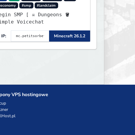
#economy
#smp
#landclaim
gin SMP [ ☠ Dungeons 🪣
imple Voicechat
IP:
Minecraft 26.1.2
pony VPS hostingowe
cup
zner
llHost.pl