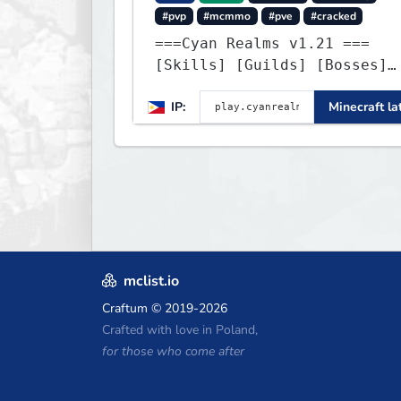
#pvp
#mcmmo
#pve
#cracked
===Cyan Realms v1.21 ===
[Skills] [Guilds] [Bosses]
[Unique] [No Griefing]
IP:
Minecraft la
mclist.io
Craftum
© 2019-2026
Crafted with love in Poland,
for those who come after