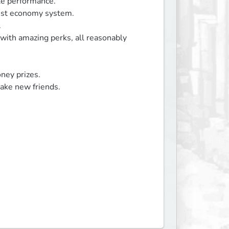
e performance.

ust economy system.



with amazing perks, all reasonably 
ney prizes.

ke new friends.
