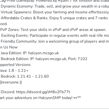
Lag-Free Gameplay: Powered by Ryzen 7 for smooth and stabl
 Dynamic Economy: Trade, sell, and grow your wealth in a rob
 Virtual Spawners: Boost your farming and income effortlessly.
 Affordable Crates & Ranks: Enjoy 5 unique crates and 7 ranks 
iced.

 PvP Zones: Test your skills in sPvP and cPvP areas at spawn.

 Exciting Events: Participate in regular events with real-life mo
 Friendly Community: Join a welcoming group of players and ma
in Us Now

 Java Edition: IP: halcyon.mczgo.uk

 Bedrock Edition: IP: halcyon.mczgo.uk, Port: 7102

pported Versions

️ Java: 1.8 - 1.21+

 Bedrock: 1.21.41 - 1.21.60

 @everyone ||
 Discord: https://discord.gg/zM8v2Fb77t

art your adventure on HalcyonSMP today! 👀**