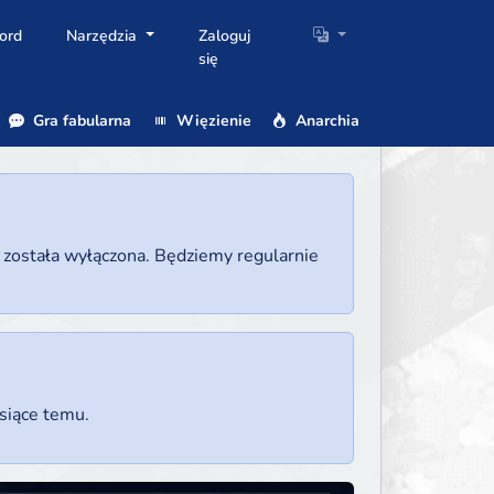
ord
Narzędzia
Zaloguj
się
Gra fabularna
Więzienie
Anarchia
a została wyłączona. Będziemy regularnie
esiące temu.