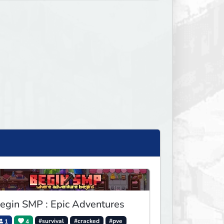
egin SMP : Epic Adventures
1
4
#survival
#cracked
#pve