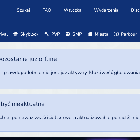
Szukaj
FAQ
Wtyczka
Wydarzenia
Disc
ival
Skyblock
PVP
SMP
Miasta
Parkour
ostanie już offline
u i prawdopodobnie nie jest już aktywny. Możliwość głosowani
 być nieaktualne
ualne, ponieważ właściciel serwera aktualizował je ponad 3 mi