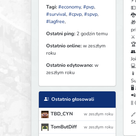
⚡ 
Tagi:
#economy
,
#pvp
,
💵
#survival
,
#cpvp
,
#spvp
,
🐉
#lagfree
,
🎁
pr
Ostatni ping:
2 godzin temu
⚔️
🏆
Ostatnio online:
w zeszłym
👥
roku
Jo
Ostatnio edytowano:
w
💻
zeszłym roku
📱
Su
🖥
📲
Ostatnio głosowali
||
TBD_CYN
w zeszłym roku
🔗
St
TomButDiff
w zeszłym roku