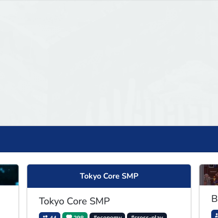
Tokyo Core SMP
B
Tokyo Core SMP
44
298
#economy
#cross-play