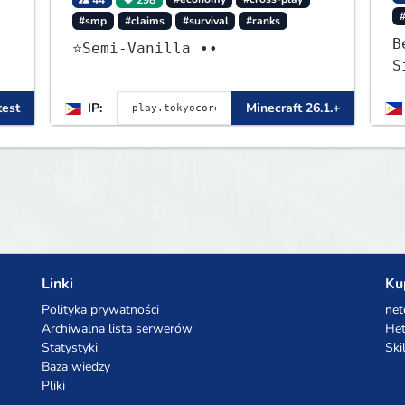
#smp
#claims
#survival
#ranks
Be
⭐Semi-Vanilla ••
S
test
IP:
Minecraft 26.1.+
Linki
Ku
Polityka prywatności
net
Archiwalna lista serwerów
Het
Statystyki
Ski
Baza wiedzy
Pliki