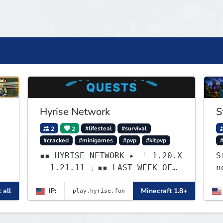
Hyrise Network
S
2
2
#lifesteal
#survival
#cracked
#minigames
#pvp
#kitpvp
▪▪ HYRISE NETWORK ▸ 「 1.20.X
S
- 1.21.11 」▪▪ LAST WEEK OF
n
LIFESTEAL! ┃
C
 all
IP:
Minecraft 1.8+
discord.gg/hyrise
T
,
E
s