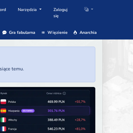
ord
Narzędzia
Zaloguj
się
Gra fabularna
Więzienie
Anarchia
esiące temu.