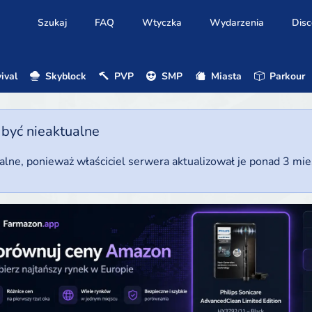
Szukaj
FAQ
Wtyczka
Wydarzenia
Disc
ival
Skyblock
PVP
SMP
Miasta
Parkour
 być nieaktualne
ualne, ponieważ właściciel serwera aktualizował je ponad 3 mi