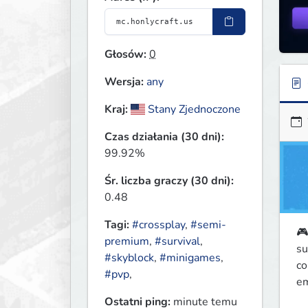
Głosów:
0
Wersja:
any
Kraj:
Stany Zjednoczone
Czas działania (30 dni):
99.92%
Śr. liczba graczy (30 dni):
0.48
Tagi:
#crossplay
,
#semi-
🎮
premium
,
#survival
,
su
#skyblock
,
#minigames
,
co
#pvp
,
em
Ostatni ping:
minute temu