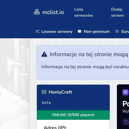
Lista
Dodaj
mclist.io
serwerów
serwer
Losowe serwery
Non-premium
Surv
Informacje na tej stronie mogą
Informacje na tej stronie mogą być nieakt
HonlyCraft
Vote
ONLINE (0/500 players)
Adres (IP):