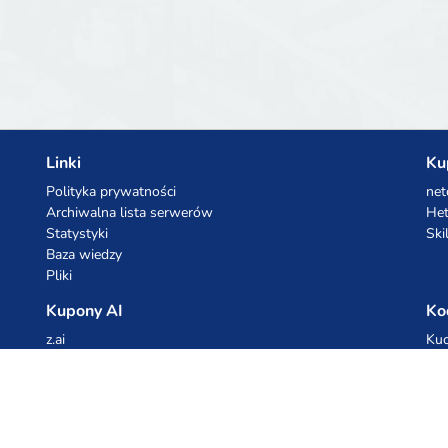
Linki
Ku
Polityka prywatności
net
Archiwalna lista serwerów
Het
Statystyki
Ski
Baza wiedzy
Pliki
Kupony AI
Ko
z.ai
Kuc
MiniMax
Ceb
All
cyb
dho