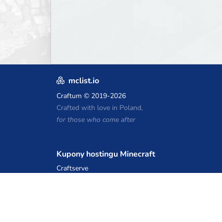
much more!
mclist.io
Craftum
© 2019-2026
Crafted with love in Poland,
for those who come after
Kupony hostingu Minecraft
Craftserve
IceHost.pl