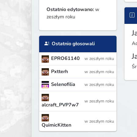
Ostatnio edytowano:
w
zeszłym roku
J
Ad
Ostatnio głosowali
J
EPRO61140
w zeszłym roku
Śr
Pxtterh
w zeszłym roku
Selenofilia
w zeszłym roku
w zeszłym roku
alcraft_PVP7w7
w zeszłym roku
QuimicKitten