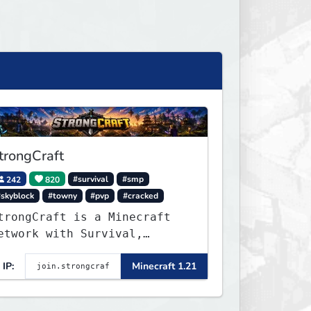
trongCraft
242
820
#survival
#smp
#skyblock
#towny
#pvp
#cracked
trongCraft is a Minecraft
etwork with Survival,
reative, Skyblock, Prison,
IP:
Minecraft 1.21
owny, PvP, LifeSteal,
vents, and more. Pick a
erver and start playing.