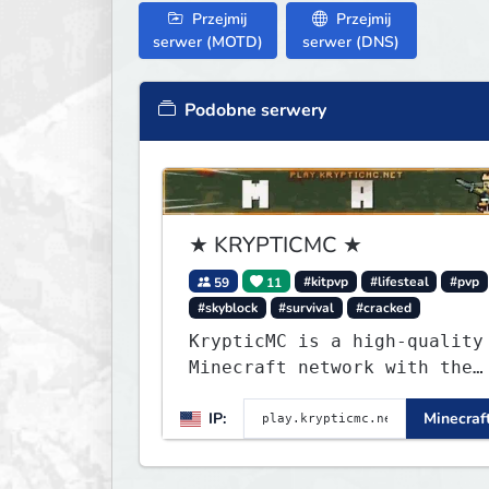
Przejmij
Przejmij
serwer (MOTD)
serwer (DNS)
Podobne serwery
★ KRYPTICMC ★
59
11
#kitpvp
#lifesteal
#pvp
#skyblock
#survival
#cracked
KrypticMC is a high-quality
Minecraft network with the
BEST gamemodes you'll ever
IP:
Minecraft
play. Minigames, KitPvP,
Lifesteal, Prison, Practice
Bedwars, Skywars, & much