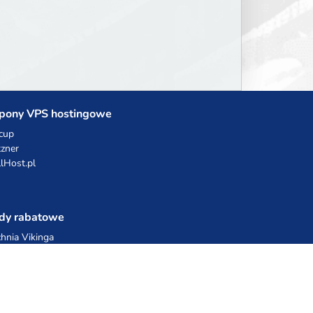
pony VPS hostingowe
cup
zner
llHost.pl
dy rabatowe
hnia Vikinga
ulka Catering
egro Share
erFolks.pl
sting.pl