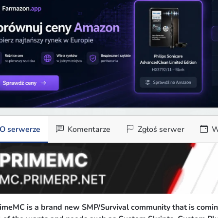
O serwerze
Komentarze
Zgłoś serwer
W
imeMC is a brand new SMP/Survival community that is coming