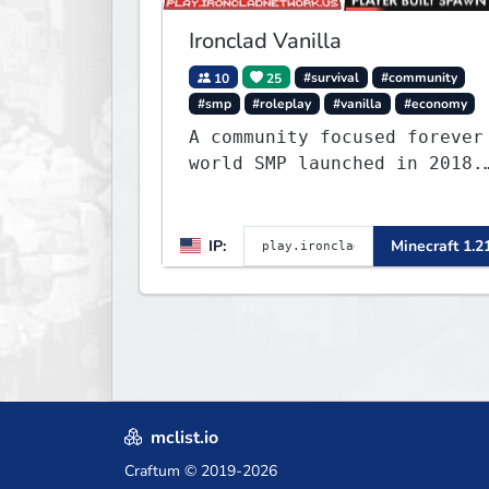
Ironclad Vanilla
10
25
#survival
#community
#smp
#roleplay
#vanilla
#economy
A community focused forever
world SMP launched in 2018.
Large community-built
functioning spawn cities
with no spawned in items or
IP:
Minecraft 1.2
cheats.
mclist.io
Craftum
© 2019-2026