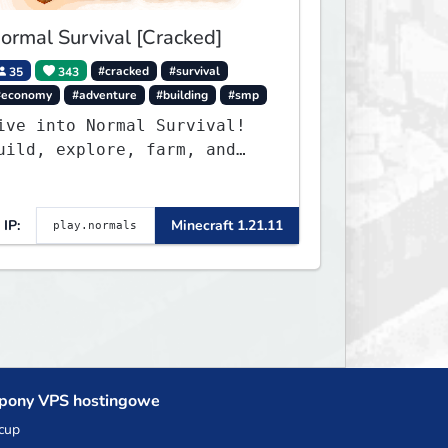
ormal Survival [Cracked]
35
343
#cracked
#survival
#economy
#adventure
#building
#smp
ive into Normal Survival!
uild, explore, farm, and
reate with a friendly
ommunity. Enjoy weekly
pdates, new features, and
IP:
Minecraft 1.21.11
ndless adventures!
pony VPS hostingowe
cup