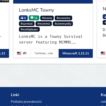
N
LonksMC Towny
0
11
#towny
#economy
#survival
#mcmmo
#community
#multiplayer
D
B
LonksMC is a Towny Survival
c
server featuring MCMMO,
c
Jobs, free rank progression,
u
1.11
IP:
Minecraft 1.21.11
and weekly events. We focus
e
on a friendly community,
balanced economy, and long-
term survival gameplay.
Linki
Ku
Polityka prywatności
net