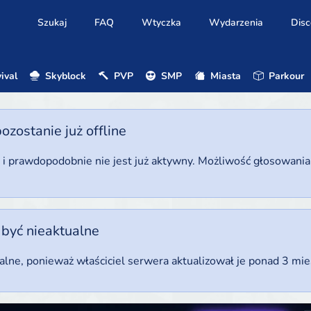
Szukaj
FAQ
Wtyczka
Wydarzenia
Disc
ival
Skyblock
PVP
SMP
Miasta
Parkour
ostanie już offline
u i prawdopodobnie nie jest już aktywny. Możliwość głosowani
 być nieaktualne
ualne, ponieważ właściciel serwera aktualizował je ponad 3 mi