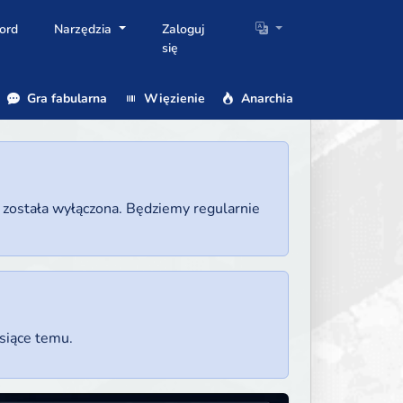
ord
Narzędzia
Zaloguj
się
Gra fabularna
Więzienie
Anarchia
a została wyłączona. Będziemy regularnie
esiące temu.