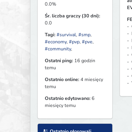
al
0.0%
E
Śr. liczba graczy (30 dni):
F
0.0
- 
- 
Tagi:
#survival
,
#smp
,
- 
#economy
,
#pvp
,
#pve
,
- 
#community
,
- 
Ostatni ping:
16 godzin
- 
temu
- 
- 
Ostatnio online:
4 miesięcy
-  
temu
Ostatnio edytowano:
6
miesięcy temu
Ostatnio głosowali