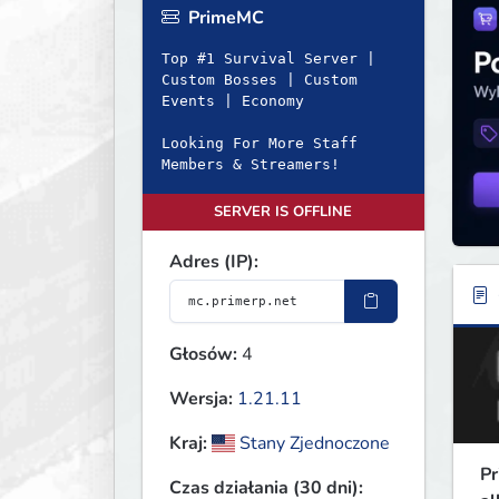
PrimeMC
Top #1 Survival Server |
Custom Bosses | Custom
Events | Economy
Looking For More Staff
Members & Streamers!
SERVER IS OFFLINE
Adres (IP):
Głosów:
4
Wersja:
1.21.11
Kraj:
Stany Zjednoczone
Pr
Czas działania (30 dni):