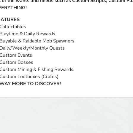
l of the wants and needs such as Custom Skripts, Custom P
VERYTHING!
EATURES
 Collectables

 Playtime & Daily Rewards

 Buyable & Raidable Mob Spawners

 Daily/Weekly/Monthly Quests

 Custom Events

 Custom Bosses

 Custom Mining & Fishing Rewards

 Custom Lootboxes (Crates)

WAY MORE TO DISCOVER!