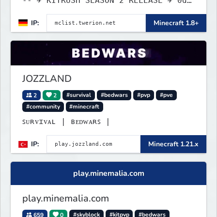
-- ✈ KITRUSH SEASON 2 RELEASE ✈ 0d,
20h, 28m
IP:
Minecraft 1.8+
JOZZLAND
2
2
#survival
#bedwars
#pvp
#pve
#community
#minecraft
ꜱᴜʀᴠɪᴠᴀʟ | ʙᴇᴅᴡᴀʀꜱ |
IP:
Minecraft 1.21.x
play.minemalia.com
play.minemalia.com
659
0
#skyblock
#kitpvp
#bedwars