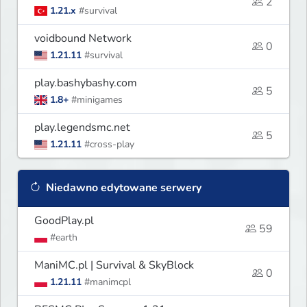
2
1.21.x
#survival
voidbound Network
0
1.21.11
#survival
play.bashybashy.com
5
1.8+
#minigames
play.legendsmc.net
5
1.21.11
#cross-play
Niedawno edytowane serwery
GoodPlay.pl
59
#earth
ManiMC.pl | Survival & SkyBlock
0
1.21.11
#manimcpl