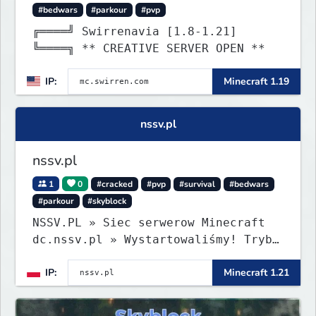
#bedwars
#parkour
#pvp
╔════╝ Swirrenavia [1.8-1.21]
╚════╗ ** CREATIVE SERVER OPEN **
IP:
Minecraft 1.19
nssv.pl
nssv.pl
1
0
#cracked
#pvp
#survival
#bedwars
#parkour
#skyblock
NSSV.PL » Siec serwerow Minecraft
dc.nssv.pl » Wystartowaliśmy! Tryb
PARKOUR Już Dostępny, Zapraszamy!
IP:
Minecraft 1.21