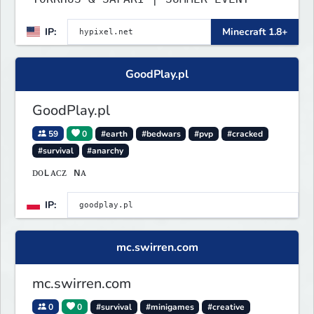
IP:
Minecraft 1.8+
GoodPlay.pl
GoodPlay.pl
59
0
#earth
#bedwars
#pvp
#cracked
#survival
#anarchy
ᴅᴏʟᴀᴄᴢ ɴᴀ
IP:
mc.swirren.com
mc.swirren.com
0
0
#survival
#minigames
#creative