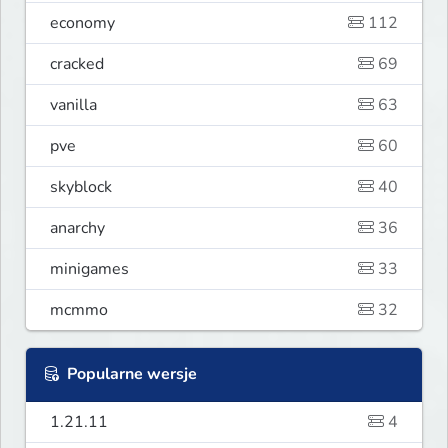
economy
112
cracked
69
vanilla
63
pve
60
skyblock
40
anarchy
36
minigames
33
mcmmo
32
Popularne wersje
1.21.11
4