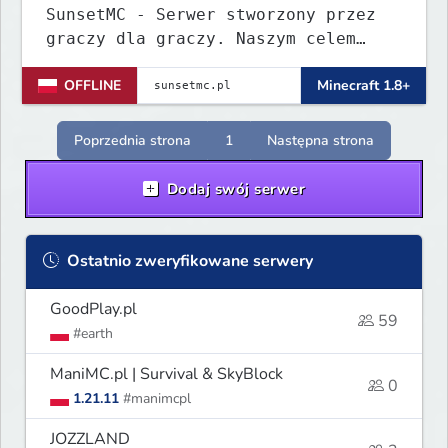
SunsetMC - Serwer stworzony przez
graczy dla graczy. Naszym celem
jest ciągłe ulepszanie rozgrywki i
OFFLINE
Minecraft 1.8+
budowanie zgranej społeczności.
Dołącz, graj, rywalizuj i pomóż nam
tworzyć idealne miejsce do gry!
Poprzednia strona
1
Następna strona
Dodaj swój serwer
Ostatnio zweryfikowane serwery
GoodPlay.pl
59
#earth
ManiMC.pl | Survival & SkyBlock
0
1.21.11
#manimcpl
JOZZLAND