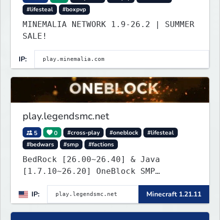
#lifesteal
#boxpvp
MINEMALIA NETWORK 1.9-26.2 | SUMMER
SALE!
IP:
play.legendsmc.net
5
0
#cross-play
#oneblock
#lifesteal
#bedwars
#smp
#factions
BedRock [26.00~26.40] & Java
[1.7.10~26.20] OneBlock SMP
LifeSteal
IP:
Minecraft 1.21.11