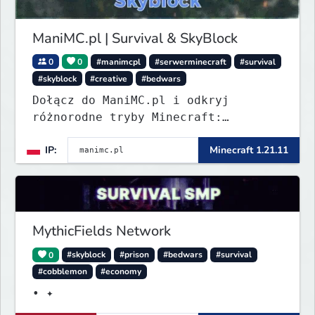
ManiMC.pl | Survival & SkyBlock
0
0
#manimcpl
#serwerminecraft
#survival
#skyblock
#creative
#bedwars
Dołącz do ManiMC.pl i odkryj
różnorodne tryby Minecraft:
Survival z ekonomią, SkyBlock,
IP:
Minecraft 1.21.11
Creative oraz MiniGames. Stały
rozwój, eventy i aktywna
społeczność graczy.
MythicFields Network
0
#skyblock
#prison
#bedwars
#survival
#cobblemon
#economy
• ✦