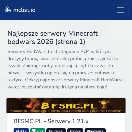
mclist.io
Najlepsze serwery Minecraft
bedwars 2026 (strona 1)
Serwery BedWars to strategiczne PvP, w którym
drużyny bronią swoich łóżek i próbują zniszczyć łóżka
rywali. Zbieraj zasoby, ulepszaj sprzęt i tocz zacięte
bitwy — wszystko opiera się na pracy zespołowej i
taktyce. Odkryj najlepsze serwery Minecraft BedWars i
walcz, by zostać ostatnią drużyną na placu boju!
BFSMC.PL - Serwery 1.21.x
412
230
#survival
#polski
#bedwars