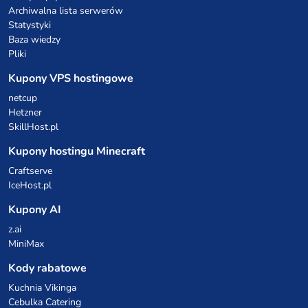
Archiwalna lista serwerów
Statystyki
Baza wiedzy
Pliki
Kupony VPS hostingowe
netcup
Hetzner
SkillHost.pl
Kupony hostingu Minecraft
Craftserve
IceHost.pl
Kupony AI
z.ai
MiniMax
Kody rabatowe
Kuchnia Vikinga
Cebulka Catering