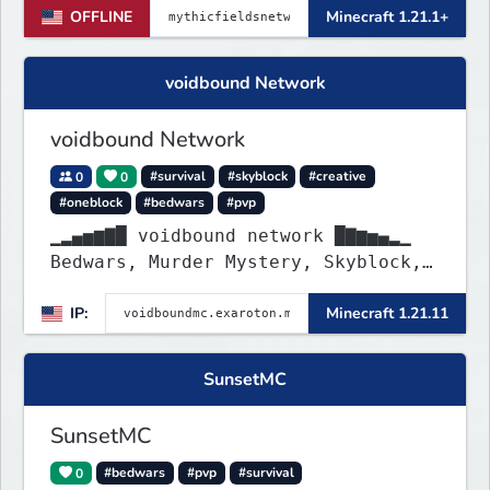
OFFLINE
Minecraft 1.21.1+
voidbound Network
voidbound Network
0
0
#survival
#skyblock
#creative
#oneblock
#bedwars
#pvp
▁▂▄▅▆▇█ voidbound network █▇▆▅▄▂▁
Bedwars, Murder Mystery, Skyblock,
Oneblock, Creative Plots, SMP, SMP
IP:
Minecraft 1.21.11
Griefing Allowed, PvP Arena, etc. !
SunsetMC
SunsetMC
0
#bedwars
#pvp
#survival