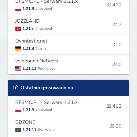
BFSMC.PL - Serwery 1.21.x
412
1.21.8
#survival
JOZZLAND
2
1.21.x
#survival
Dyhntastic.net
0
1.21.8
#smp
voidbound Network
0
1.21.11
#survival
Ostatnio głosowano na
BFSMC.PL - Serwery 1.21.x
412
1.21.8
#survival
BDZONE
20
1.21.11
#survival