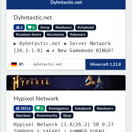
Dyhntastic.net
Dyhntastic.net
0
0
#smp
#bedwars
#citybuild
#custom-items
#economy
#skywars
▶ Dyhntastic.net ▪ Server Network
[26.1-1.8] ◀ ✔ New Gamemode BINGO!
IP:
Minecraft 1.21.8
Hypixel Network
39214
0
#minigames
#skyblock
#bedwars
#parkour
#community
#pvp
Hypixel Network [1.8/26.2] SB 0.27
TORRHUS & SAFARI | SUMMER EVENT