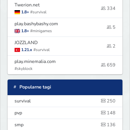
Twerion.net
334
1.8+
#survival
play.bashybashy.com
5
1.8+
#minigames
JOZZLAND
2
1.21.x
#survival
play.minemalia.com
659
#skyblock
Popularne tagi
survival
250
pvp
148
smp
136