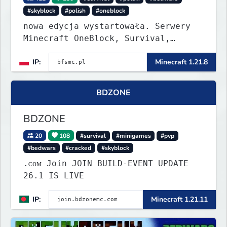
#skyblock
#polish
#oneblock
nowa edycja wystartowała. Serwery
Minecraft OneBlock, Survival,
SkyBlock, Duels, RealLife, PVP,
IP:
Minecraft 1.21.8
BedWars, kitpvp
BDZONE
BDZONE
20
108
#survival
#minigames
#pvp
#bedwars
#cracked
#skyblock
.ᴄᴏᴍ Join JOIN BUILD-EVENT UPDATE
26.1 IS LIVE
IP:
Minecraft 1.21.11