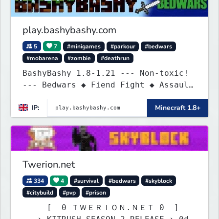
play.bashybashy.com
5
7
#minigames
#parkour
#bedwars
#mobarena
#zombie
#deathrun
BashyBashy 1.8-1.21 --- Non-toxic!
--- Bedwars ◆ Fiend Fight ◆ Assault
Course
IP:
Minecraft 1.8+
Twerion.net
334
4
#survival
#bedwars
#skyblock
#citybuild
#pvp
#prison
-----[- 0 ＴＷＥＲＩＯＮ.ＮＥＴ 0 -]---