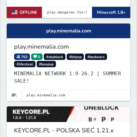
for Java and Bedrock (PE) players.
OFFLINE
Minecraft 1.8+
play.minemalia.com
play.minemalia.com
763
0
#skyblock
#kitpvp
#bedwars
#lifesteal
#boxpvp
MINEMALIA NETWORK 1.9-26.2 | SUMMER
SALE!
IP:
KEYCORE.PL - POLSKA SIEĆ 1.21.x