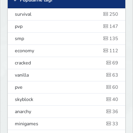
Popularne tagi
survival
250
pvp
147
smp
135
economy
112
cracked
69
vanilla
63
pve
60
skyblock
40
anarchy
36
minigames
33