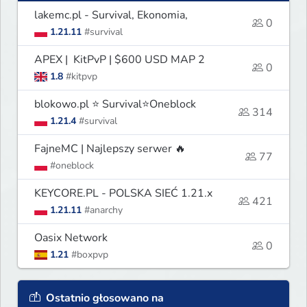
lakemc.pl - Survival, Ekonomia,
0
1.21.11
#survival
APEX | KitPvP | $600 USD MAP 2
0
1.8
#kitpvp
blokowo.pl ⭐ Survival⭐Oneblock
314
1.21.4
#survival
FajneMC | Najlepszy serwer 🔥
77
#oneblock
KEYCORE.PL - POLSKA SIEĆ 1.21.x
421
1.21.11
#anarchy
Oasix Network
0
1.21
#boxpvp
Ostatnio głosowano na