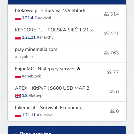
blokowo.pl ⭐ Survival⭐Oneblock
314
1.21.4
#survival
KEYCORE.PL - POLSKA SIEĆ 1.21.x
421
1.21.11
#anarchy
play.minemalia.com
763
#skyblock
FajneMC | Najlepszy serwer 🔥
77
#oneblock
APEX | KitPvP | $600 USD MAP 2
0
1.8
#kitpvp
lakemc.pl - Survival, Ekonomia,
0
1.21.11
#survival