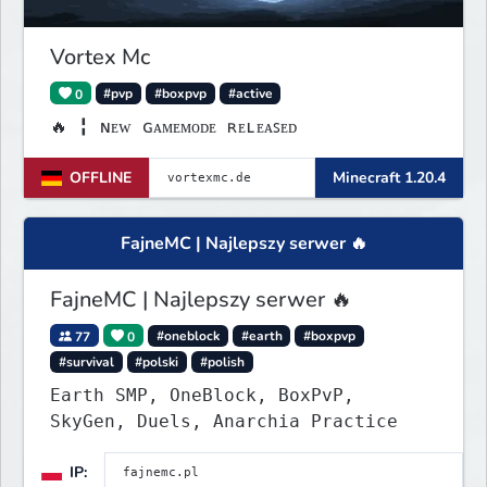
Vortex Mc
0
#pvp
#boxpvp
#active
🔥 ╏ ɴᴇᴡ ɢᴀᴍᴇᴍᴏᴅᴇ ʀᴇʟᴇᴀꜱᴇᴅ
OFFLINE
Minecraft 1.20.4
FajneMC | Najlepszy serwer 🔥
FajneMC | Najlepszy serwer 🔥
77
0
#oneblock
#earth
#boxpvp
#survival
#polski
#polish
Earth SMP, OneBlock, BoxPvP,
SkyGen, Duels, Anarchia Practice
IP: