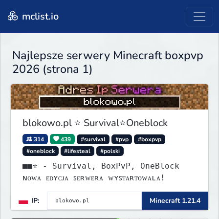
mclist.io
Najlepsze serwery Minecraft boxpvp
2026 (strona 1)
blokowo.pl ⭐ Survival⭐Oneblock
314
439
#survival
#pvp
#boxpvp
#oneblock
#lifesteal
#polski
■■⭐ - Survival, BoxPvP, OneBlock
ɴᴏᴡᴀ ᴇᴅʏᴄᴊᴀ ꜱᴇʀᴡᴇʀᴀ ᴡʏꜱᴛᴀʀᴛᴏᴡᴀʟᴀ!
IP:
Minecraft 1.21.4