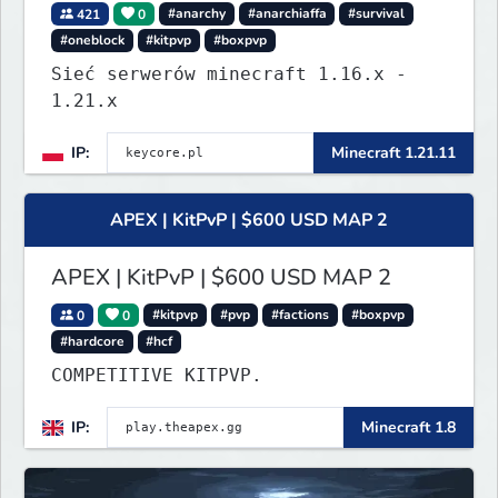
421
0
#anarchy
#anarchiaffa
#survival
#oneblock
#kitpvp
#boxpvp
Sieć serwerów minecraft 1.16.x -
1.21.x
IP:
Minecraft 1.21.11
APEX | KitPvP | $600 USD MAP 2
APEX | KitPvP | $600 USD MAP 2
0
0
#kitpvp
#pvp
#factions
#boxpvp
#hardcore
#hcf
COMPETITIVE KITPVP.
IP:
Minecraft 1.8