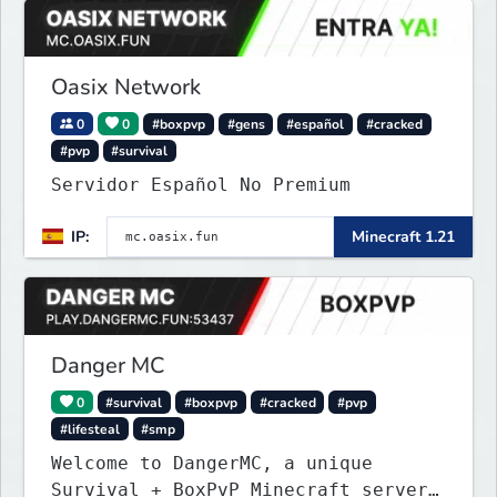
Oasix Network
0
0
#boxpvp
#gens
#español
#cracked
#pvp
#survival
Servidor Español No Premium
IP:
Minecraft 1.21
Danger MC
0
#survival
#boxpvp
#cracked
#pvp
#lifesteal
#smp
Welcome to DangerMC, a unique
Survival + BoxPvP Minecraft server