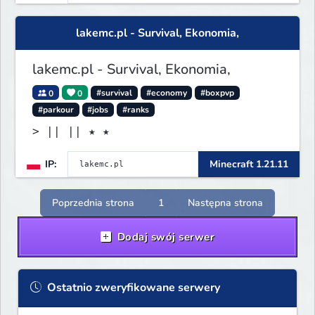
lakemc.pl - Survival, Ekonomia,
lakemc.pl - Survival, Ekonomia,
0
0
#survival
#economy
#boxpvp
#parkour
#jobs
#ranks
> || || ★ ★
IP:
Minecraft 1.21.11
Poprzednia strona
1
Następna strona
Dodaj swój serwer
Ostatnio zweryfikowane serwery