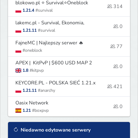
blokowo.pl ⭐ Survival⭐Oneblock
314
1.21.4
#survival
lakemc.pl - Survival, Ekonomia,
0
1.21.11
#survival
FajneMC | Najlepszy serwer 🔥
77
#oneblock
APEX | KitPvP | $600 USD MAP 2
0
1.8
#kitpvp
KEYCORE.PL - POLSKA SIEĆ 1.21.x
421
1.21.11
#anarchy
Oasix Network
0
1.21
#boxpvp
Niedawno edytowane serwery