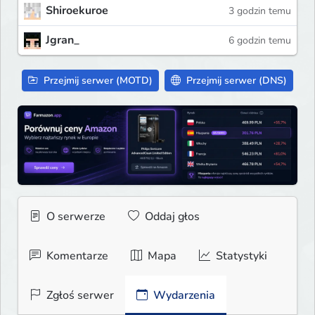
Shiroekuroe
3 godzin temu
Jgran_
6 godzin temu
Przejmij serwer (MOTD)
Przejmij serwer (DNS)
O serwerze
Oddaj głos
Komentarze
Mapa
Statystyki
Zgłoś serwer
Wydarzenia