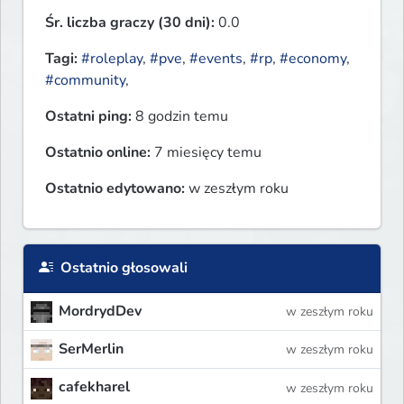
Śr. liczba graczy (30 dni):
0.0
Tagi:
#roleplay
,
#pve
,
#events
,
#rp
,
#economy
,
#community
,
Ostatni ping:
8 godzin temu
Ostatnio online:
7 miesięcy temu
Ostatnio edytowano:
w zeszłym roku
Ostatnio głosowali
MordrydDev
w zeszłym roku
SerMerlin
w zeszłym roku
cafekharel
w zeszłym roku