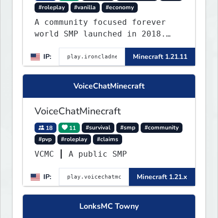
#roleplay
#vanilla
#economy
A community focused forever
world SMP launched in 2018.
Large community-built
IP:
Minecraft 1.21.11
functioning spawn cities with
no spawned in items or cheats.
VoiceChatMinecraft
VoiceChatMinecraft
18
11
#survival
#smp
#community
#pvp
#roleplay
#claims
VCMC ┃ A public SMP
IP:
Minecraft 1.21.x
LonksMC Towny