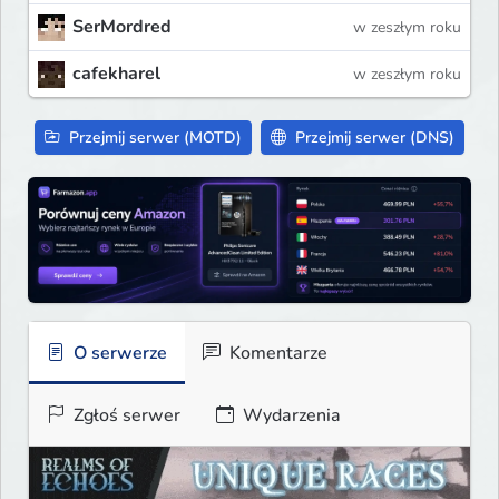
SerMordred
w zeszłym roku
cafekharel
w zeszłym roku
Przejmij serwer (MOTD)
Przejmij serwer (DNS)
O serwerze
Komentarze
Zgłoś serwer
Wydarzenia