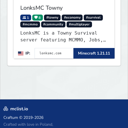
LonksMC Towny
1
8
#towny
#economy
#survival
#mcmmo
#community
#multiplayer
LonksMC is a Towny Survival
server featuring MCMMO, Jobs,
free rank progression, and
IP:
Minecraft 1.21.11
weekly events. We focus on a
friendly community, balanced
economy, and long-term
survival gameplay.
mclist.io
Craftum
© 2019-2026
Crafted with love in Poland,