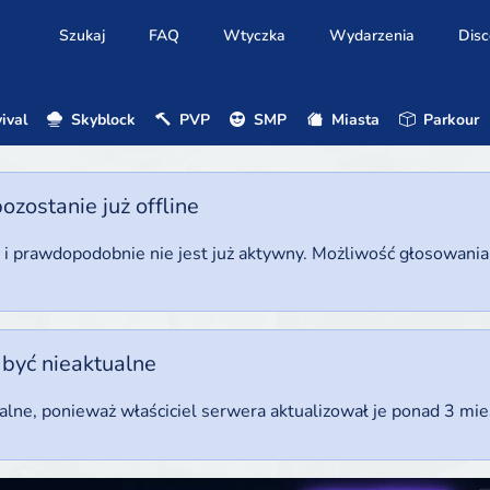
Szukaj
FAQ
Wtyczka
Wydarzenia
Disc
ival
Skyblock
PVP
SMP
Miasta
Parkour
ostanie już offline
u i prawdopodobnie nie jest już aktywny. Możliwość głosowani
 być nieaktualne
ualne, ponieważ właściciel serwera aktualizował je ponad 3 mi