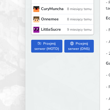
- 
ta
CuryMuncha
8 miesięcy temu
E
Onnemee
8 miesięcy temu
LittleSucre
- 
9 miesięcy temu
- 
Przejmij
Przejmij
serwer (MOTD)
serwer (DNS)
- 
Ga
- 
- 
- 