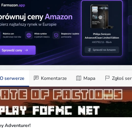
O serwerze
Komentarze
Mapa
Zgłoś se
y Adventurer!