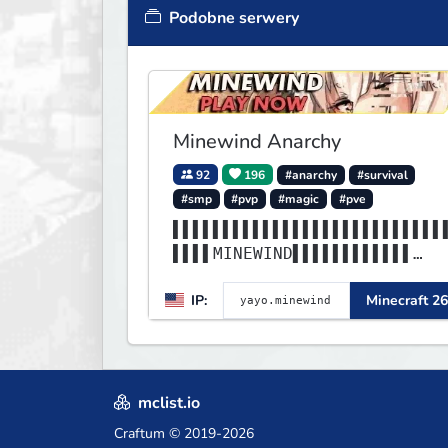
Podobne serwery
Minewind Anarchy
92
196
#anarchy
#survival
#smp
#pvp
#magic
#pve
▌▌▌▌▌▌▌▌▌▌▌▌▌▌▌▌▌▌▌▌▌▌▌▌▌▌▌
▌▌▌▌MINEWIND▌▌▌▌▌▌▌▌▌▌▌▌
▌▌▌▌▌▌▌▌▌▌▌▌▌▌▌▌▌▌▌▌▌▌▌▌▌▌▌
IP:
Minecraft 26
▌▌▌▌▌▌▌▌▌▌▌▌▌▌▌▌▌▌▌▌▌▌▌▌
mclist.io
Craftum
© 2019-2026