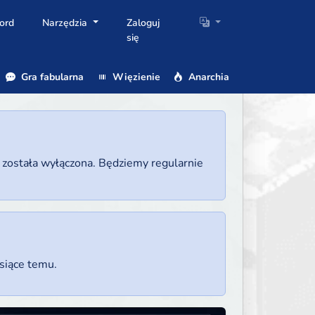
ord
Narzędzia
Zaloguj
się
Gra fabularna
Więzienie
Anarchia
a została wyłączona. Będziemy regularnie
esiące temu.