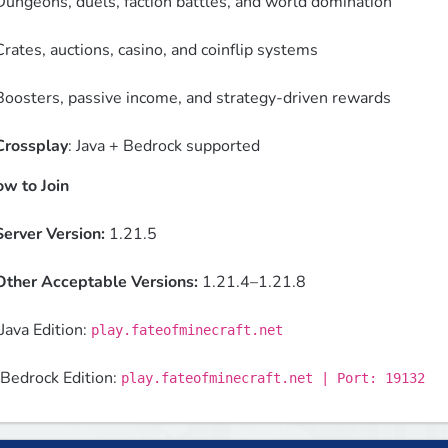
Dungeons, duels, faction battles, and world domination
Crates, auctions, casino, and coinflip systems
Boosters, passive income, and strategy-driven rewards
Crossplay
: Java + Bedrock supported  
w to Join
Server Version:
 1.21.5
Other Acceptable Versions:
 1.21.4–1.21.8
Java Edition: 
play.fateofminecraft.net
Bedrock Edition: 
play.fateofminecraft.net | Port: 19132