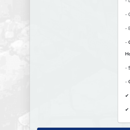
- 
- 
- 
- 
Ho
- 
- 
✔ 
✔ 