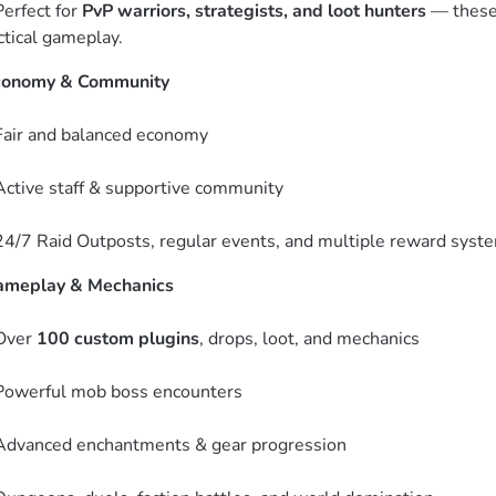
Perfect for 
PvP warriors, strategists, and loot hunters
 — these
ctical gameplay.  
conomy & Community
Fair and balanced economy
Active staff & supportive community
24/7 Raid Outposts, regular events, and multiple reward syste
meplay & Mechanics
Over 
100 custom plugins
, drops, loot, and mechanics
Powerful mob boss encounters
Advanced enchantments & gear progression