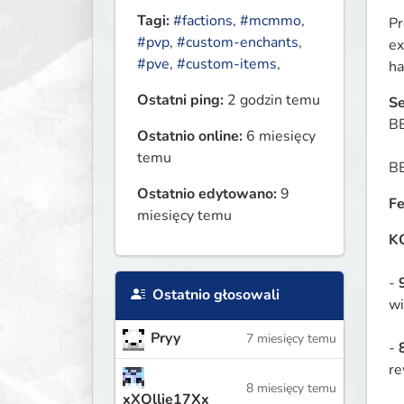
Tagi:
#factions
,
#mcmmo
,
Pr
#pvp
,
#custom-enchants
,
ex
#pve
,
#custom-items
,
ha
Ostatni ping:
2 godzin temu
BE
Ostatnio online:
6 miesięcy
temu
BE
Ostatnio edytowano:
9
Fe
miesięcy temu
K
- 
Ostatnio głosowali
wi
Pryy
7 miesięcy temu
- 
re
8 miesięcy temu
xXOllie17Xx