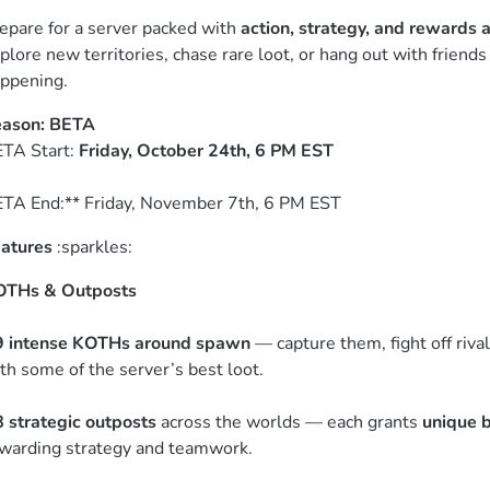
epare for a server packed with 
action, strategy, and rewards a
plore new territories, chase rare loot, or hang out with friend
ppening.  
TA Start:
 Friday, October 24th, 6 PM EST
TA End:** Friday, November 7th, 6 PM EST  
atures
 :sparkles:
OTHs & Outposts
9 intense KOTHs around spawn
 — capture them, fight off rival
th some of the server’s best loot.
8 strategic outposts
 across the worlds — each grants 
unique 
warding strategy and teamwork.