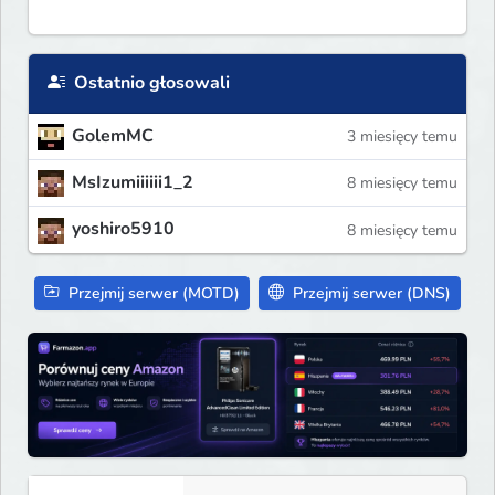
Ostatnio głosowali
GolemMC
3 miesięcy temu
MsIzumiiiiii1_2
8 miesięcy temu
yoshiro5910
8 miesięcy temu
Przejmij serwer (MOTD)
Przejmij serwer (DNS)