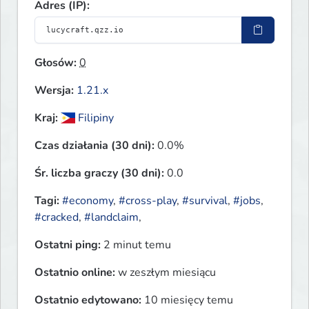
Adres (IP):
Głosów:
0
Wersja:
1.21.x
Kraj:
Filipiny
Czas działania (30 dni):
0.0%
Śr. liczba graczy (30 dni):
0.0
Tagi:
#economy
,
#cross-play
,
#survival
,
#jobs
,
#cracked
,
#landclaim
,
Ostatni ping:
2 minut temu
Ostatnio online:
w zeszłym miesiącu
Ostatnio edytowano:
10 miesięcy temu