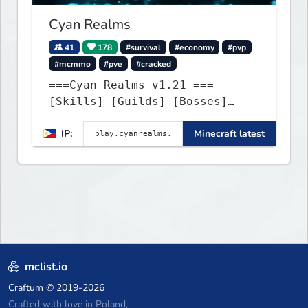
Cyan Realms
41
178
#survival
#economy
#pvp
#mcmmo
#pve
#cracked
===Cyan Realms v1.21 ===
[Skills] [Guilds] [Bosses]
[Unique] [No Griefing]
IP:
Minecraft latest
mclist.io
Craftum
© 2019-2026
Crafted with love in Poland,