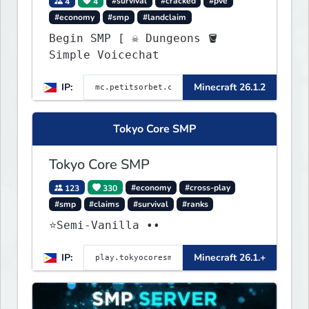
4
4
#survival
#cracked
#pve
#economy
#smp
#landclaim
Begin SMP [ ☠ Dungeons 🪣
Simple Voicechat
IP:
Minecraft 26.1.2
Tokyo Core SMP
Tokyo Core SMP
123
330
#economy
#cross-play
#smp
#claims
#survival
#ranks
⭐Semi-Vanilla ••
IP:
Minecraft 26.1.+