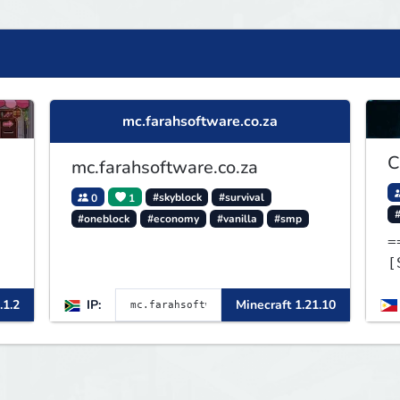
mc.farahsoftware.co.za
C
mc.farahsoftware.co.za
0
1
#skyblock
#survival
#oneblock
#economy
#vanilla
#smp
=
[
[
.1.2
IP:
Minecraft 1.21.10