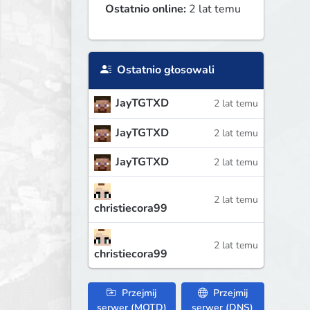
Ostatnio online:
2 lat temu
Ostatnio głosowali
JayTGTXD
2 lat temu
JayTGTXD
2 lat temu
JayTGTXD
2 lat temu
2 lat temu
christiecora99
2 lat temu
christiecora99
Przejmij
Przejmij
serwer (MOTD)
serwer (DNS)