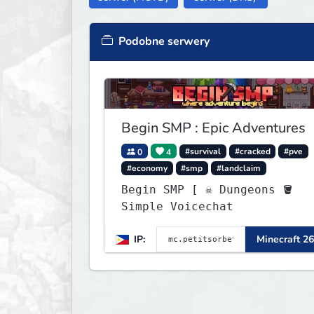
Podobne serwery
Begin SMP : Epic Adventures
0
4
#survival
#cracked
#pve
#economy
#smp
#landclaim
Begin SMP [ ☠ Dungeons 🪣
Simple Voicechat
IP:
Minecraft 26