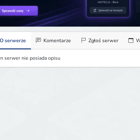
O serwerze
Komentarze
Zgłoś serwer
W
n serwer nie posiada opisu