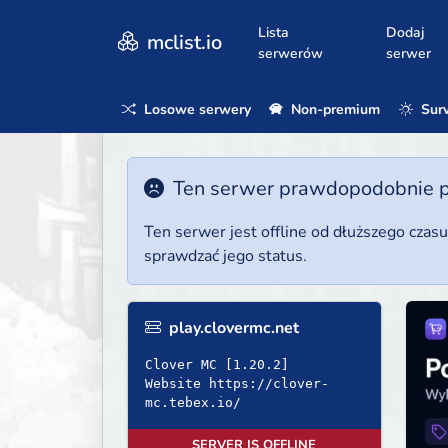
Lista
Dodaj
mclist.io
serwerów
serwer
Losowe serwery
Non-premium
Surv
Ten serwer prawdopodobnie poz
Ten serwer jest offline od dłuższego czas
sprawdzać jego status.
play.clovermc.net
Clover MC [1.20.2]
Website https://clover-
mc.tebex.io/
SERVER IS OFFLINE