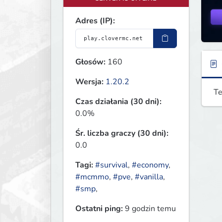
Adres (IP):
Głosów:
160
Wersja:
1.20.2
Te
Czas działania (30 dni):
0.0%
Śr. liczba graczy (30 dni):
0.0
Tagi:
#survival
,
#economy
,
#mcmmo
,
#pve
,
#vanilla
,
#smp
,
Ostatni ping:
9 godzin temu