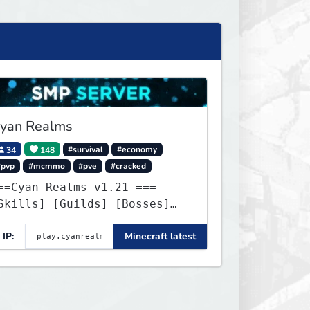
yan Realms
34
148
#survival
#economy
#pvp
#mcmmo
#pve
#cracked
==Cyan Realms v1.21 ===
Skills] [Guilds] [Bosses]
Unique] [No Griefing]
IP:
Minecraft latest